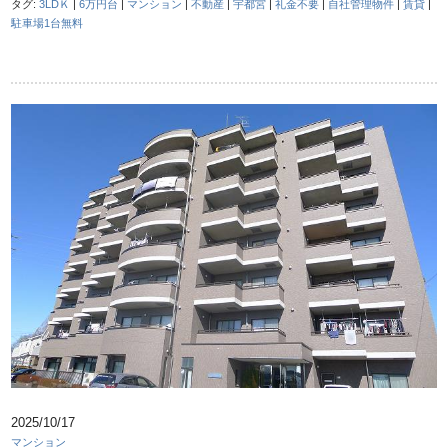
タグ:
3LDＫ
|
6万円台
|
マンション
|
不動産
|
宇都宮
|
礼金不要
|
自社管理物件
|
賃貸
|
駐車場1台無料
2025/10/17
マンション