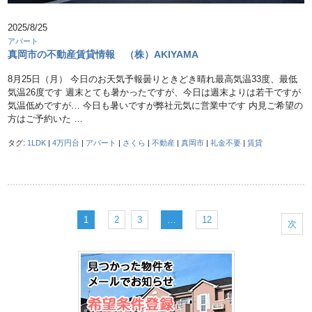
2025/8/25
アパート
真岡市の不動産賃貸情報 （株）AKIYAMA
8月25日（月） 今日のお天気予報曇りときどき晴れ最高気温33度、最低
気温26度です 週末とても暑かったですが、今日は週末よりは若干ですが
気温低めですが… 今日も暑いですが弊社元気に営業中です 内見ご希望の
方はご予約いた …
タグ:
1LDK
|
4万円台
|
アパート
|
さくら
|
不動産
|
真岡市
|
礼金不要
|
賃貸
1
2
3
…
12
次