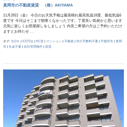
真岡市の不動産賃貸 （株）AKIYAMA
11月28日（金） 今日のお天気予報は最高晴れ最高気温18度、最低気温6
度です 今日はそこまで朝寒くなかったです。丁度良い気候かと思います
元気に楽しくお部屋探しをしましょう 内見ご希望の方はご予約いただけ
ますとお待たせ …
タグ:
3LDＫ
|
6万円台
|
RC造
|
マンション
|
不動産
|
仲介手数料不要
|
宇都宮市
|
真岡
市
|
礼金不要
|
自社管理物件
|
賃貸