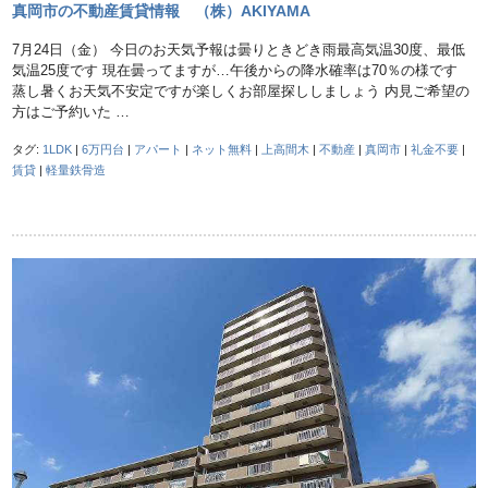
真岡市の不動産賃貸情報 （株）AKIYAMA
7月24日（金） 今日のお天気予報は曇りときどき雨最高気温30度、最低
気温25度です 現在曇ってますが…午後からの降水確率は70％の様です
蒸し暑くお天気不安定ですが楽しくお部屋探ししましょう 内見ご希望の
方はご予約いた …
タグ:
1LDK
|
6万円台
|
アパート
|
ネット無料
|
上高間木
|
不動産
|
真岡市
|
礼金不要
|
賃貸
|
軽量鉄骨造