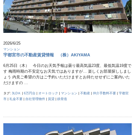
2026/6/25
マンション
宇都宮市の不動産賃貸情報 （株）AKIYAMA
6月25日（木） 今日のお天気予報は曇り最高気温23度、最低気温19度で
す 梅雨時期の不安定なお天気ではありますが… 楽しくお部屋探ししまし
ょう 内見ご希望の方はご予約いただけますとお待たせせずにご案内いた
だけますの …
タグ:
3LDＫ
|
6万円台
|
オートロック
|
マンション
|
不動産
|
仲介手数料不要
|
宇都宮
市
|
礼金不要
|
自社管理物件
|
賃貸
|
鉄骨造