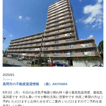
2025/9/1
アパート
真岡市の不動産賃貸情報 （株）AKIYAMA
9月1日（月） 今日のお天気予報曇り晴れ時々曇り最高気温36度、最低気
温26度です 今日も暑いですが弊社元気に営業中です 内見ご希望の方はご
予約いただけますとお待たせせずにご案内 いただけますのでご予約を是
非宜しくお願い …