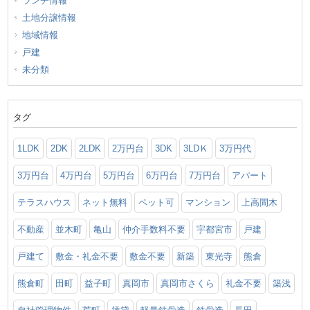
ランチ情報
土地分譲情報
地域情報
戸建
未分類
タグ
1LDK
2DK
2LDK
2万円台
3DK
3LDＫ
3万円代
3万円台
4万円台
5万円台
6万円台
7万円台
アパート
テラスハウス
ネット無料
ペット可
マンション
上高間木
不動産
並木町
亀山
仲介手数料不要
宇都宮市
戸建
戸建て
敷金・礼金不要
敷金不要
新築
東光寺
熊倉
熊倉町
田町
益子町
真岡市
真岡市さくら
礼金不要
築浅