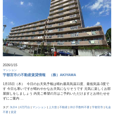
2026/1/15
マンション
宇都宮市の不動産賃貸情報 （株）AKIYAMA
1月15日（木） 今日のお天気予報は晴れ最高気温11度、最低気温-3度で
す 今日も寒いですが晴れやかなお天気になりそうです 元気に楽しくお部
屋探しをしましょう 内見ご希望の方はご予約いただけますとお待たせせ
ずにご案内 …
タグ:
3LDＫ
|
6万円台
|
マンション
|
上大曾
|
不動産
|
仲介手数料不要
|
宇都宮市
|
礼金
不要
|
賃貸