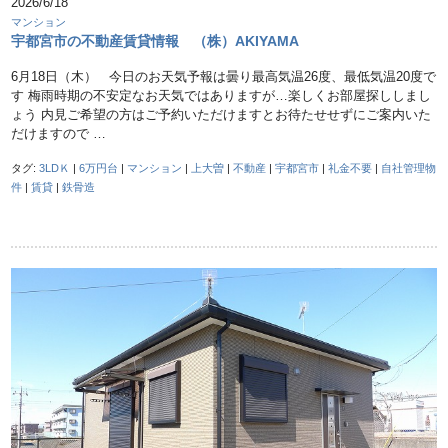
2026/6/18
マンション
宇都宮市の不動産賃貸情報 （株）AKIYAMA
6月18日（木） 今日のお天気予報は曇り最高気温26度、最低気温20度で
す 梅雨時期の不安定なお天気ではありますが…楽しくお部屋探ししまし
ょう 内見ご希望の方はご予約いただけますとお待たせせずにご案内いた
だけますので …
タグ:
3LDＫ
|
6万円台
|
マンション
|
上大曽
|
不動産
|
宇都宮市
|
礼金不要
|
自社管理物
件
|
賃貸
|
鉄骨造