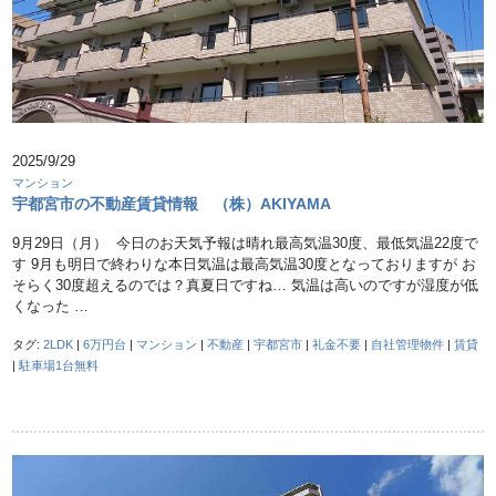
2025/9/29
マンション
宇都宮市の不動産賃貸情報 （株）AKIYAMA
9月29日（月） 今日のお天気予報は晴れ最高気温30度、最低気温22度で
す 9月も明日で終わりな本日気温は最高気温30度となっておりますが お
そらく30度超えるのでは？真夏日ですね… 気温は高いのですが湿度が低
くなった …
タグ:
2LDK
|
6万円台
|
マンション
|
不動産
|
宇都宮市
|
礼金不要
|
自社管理物件
|
賃貸
|
駐車場1台無料