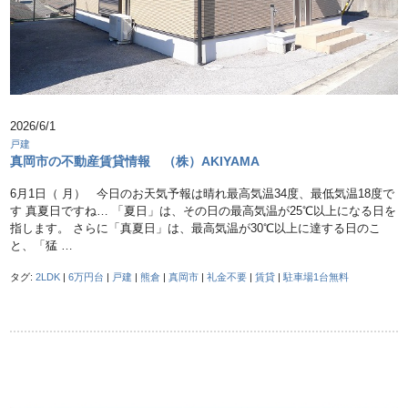
2026/6/1
戸建
真岡市の不動産賃貸情報 （株）AKIYAMA
6月1日（ 月） 今日のお天気予報は晴れ最高気温34度、最低気温18度で
す 真夏日ですね… 「夏日」は、その日の最高気温が25℃以上になる日を
指します。 さらに「真夏日」は、最高気温が30℃以上に達する日のこ
と、「猛 …
タグ:
2LDK
|
6万円台
|
戸建
|
熊倉
|
真岡市
|
礼金不要
|
賃貸
|
駐車場1台無料