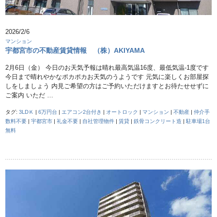
2026/2/6
マンション
宇都宮市の不動産賃貸情報 （株）AKIYAMA
2月6日（金） 今日のお天気予報は晴れ最高気温16度、最低気温-1度です
今日まで晴れやかなポカポカお天気のうようです 元気に楽しくお部屋探
しをしましょう 内見ご希望の方はご予約いただけますとお待たせせずに
ご案内 いただ …
タグ:
3LDＫ
|
6万円台
|
エアコン2台付き
|
オートロック
|
マンション
|
不動産
|
仲介手
数料不要
|
宇都宮市
|
礼金不要
|
自社管理物件
|
賃貸
|
鉄骨コンクリート造
|
駐車場1台
無料