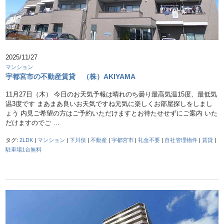
2025/11/27
マンション
宇都宮市の不動産賃貸 （株）AKIYAMA
11月27日（木） 今日のお天気予報は晴れのち曇り最高気温15度、最低気
温3度です まあまあ良いお天気ですね元気に楽しくお部屋探しをしまし
ょう 内見ご希望の方はご予約いただけますとお待たせせずにご案内 いた
だけますのでご …
タグ:
2LDK
|
マンション
|
下川俣
|
不動産
|
宇都宮市
|
礼金不要
|
自社管理物件
|
賃貸
|
駐車場1台無料