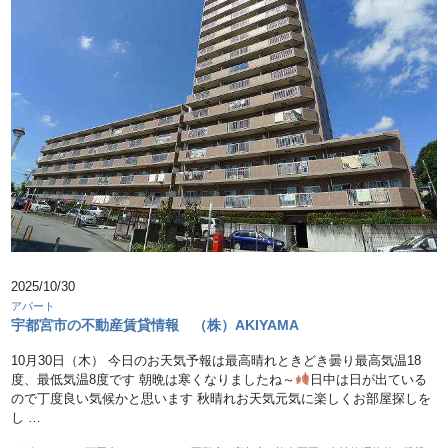
2025/10/30
アパート
宇都宮市の不動産賃貸情報 （株）AKIYAMA
10月30日（木） 今日のお天気予報は最高晴れときどき曇り最高気温18
度、最低気温8度です 朝晩は寒くなりましたね～
日中は日が出ている
ので丁度良い気候かと思います 秋晴れお天気元気に楽しくお部屋探しを
し …