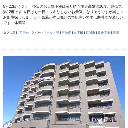
5月22日（ 金） 今日のお天気予報は曇り時々雨最高気温16度、最低気
温12度です 今日はも一日スッキリしないお天気になりそうですが楽しく
お部屋探ししましょう 気温が昨日低いので肌寒いです…寒暖差が激しい
です…体調管 …
タグ:
1R
|
4万円台
|
アパート
|
ペット可
|
不動産
|
久下田
|
真岡市
|
礼金不要
|
賃貸