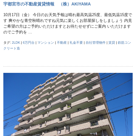
宇都宮市の不動産賃貸情報 （株）AKIYAMA
10月17日（金） 今日のお天気予報は晴れ最高気温25度、最低気温15度で
す 爽やかな青空秋晴れですね元気に楽しくお部屋探しをしましょう 内見
ご希望の方はご予約いただけますとお待たせせずにご案内 いただけます
のでご予約を …
タグ:
2LDK
|
6万円台
|
マンション
|
不動産
|
礼金不要
|
自社管理物件
|
賃貸
|
鉄筋コン
クリート造