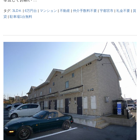
タグ:
3LDＫ
|
6万円台
|
マンション
|
不動産
|
仲介手数料不要
|
宇都宮市
|
礼金不要
|
賃
貸
|
駐車場1台無料