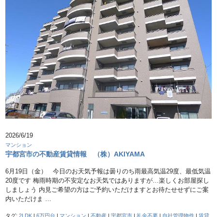
2026/6/19
マンション
宇都宮市の不動産賃貸情報 （株）AKIYAMA
6月19日（金） 今日のお天気予報は曇りのち雨最高気温29度、最低気温
20度です 梅雨時期の不安定なお天気ではありますが…楽しくお部屋探し
しましょう 内見ご希望の方はご予約いただけますとお待たせせずにご案
内いただけま …
タグ:
2LDK
|
6万円台
|
マンション
|
不動産
|
宇都宮市
|
礼金不要
|
自社管理物件
|
賃貸