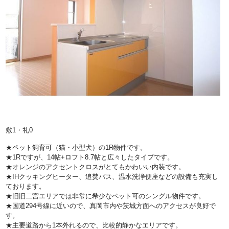
敷1・礼0
★ペット飼育可（猫・小型犬）の1R物件です。
★1Rですが、14帖+ロフト8.7帖と広々したタイプです。
★オレンジのアクセントクロスがとてもかわいい内装です。
★IHクッキングヒーター、追焚バス、温水洗浄便座などの設備も充実し
ております。
★旧旧二宮エリアでは非常に希少なペット可のシングル物件です。
★国道294号線に近いので、真岡市内や茨城方面へのアクセスが良好で
す。
★主要道路から1本外れるので、比較的静かなエリアです。