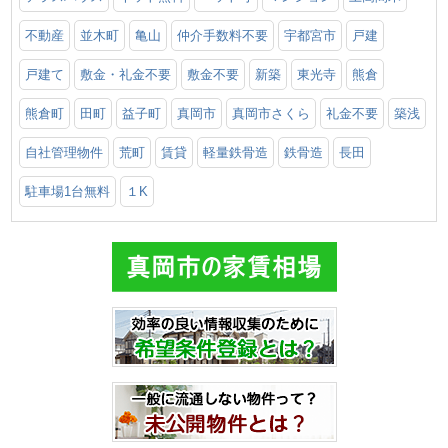
不動産
並木町
亀山
仲介手数料不要
宇都宮市
戸建
戸建て
敷金・礼金不要
敷金不要
新築
東光寺
熊倉
熊倉町
田町
益子町
真岡市
真岡市さくら
礼金不要
築浅
自社管理物件
荒町
賃貸
軽量鉄骨造
鉄骨造
長田
駐車場1台無料
１K