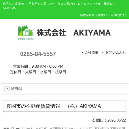
真岡市の賃貸物件、不動産をお探しなら、住まい選びのプロフェッショナル 株式会社
AKIYAMA
栃木県真岡市並木町3丁目105番地7
0285-84-5557
会社概要
お問い合わせ
営業時間：9:30 AM - 6:00 PM
定休日：火曜日・水曜日・祝祭日
MENU
真岡市の不動産賃貸情報 （株）AKIYAMA
公開日：
2026/05/22
カテゴリー:
アパート
タグ:
1R
|
4万円台
|
アパート
|
ペット可
|
不動産
|
久下田
|
真岡