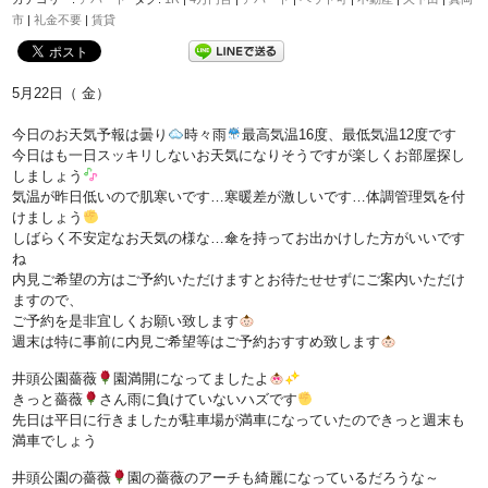
市
|
礼金不要
|
賃貸
5月22日（ 金）
今日のお天気予報は曇り
時々雨
最高気温16度、最低気温12度です
今日はも一日スッキリしないお天気になりそうですが楽しくお部屋探し
しましょう
気温が昨日低いので肌寒いです…寒暖差が激しいです…
体調管理気を付
けましょう
しばらく不安定なお天気の様な…傘を持ってお出かけした方がいいです
ね
内見ご希望の方はご予約いただけますとお待たせせずにご案内いただけ
ますので、
ご予約を是非宜しくお願い致します
週末は特に事前に内見ご希望等はご予約おすすめ致します
井頭公園薔薇
園満開になってましたよ
きっと薔薇
さん雨に負けていないハズです
先日は平日に行きましたが駐車場が満車になっていたのできっと週末も
満車でしょう
井頭公園の薔薇
園の薔薇のアーチも綺麗になっているだろうな～