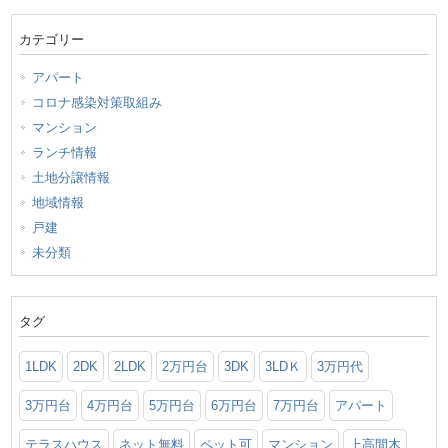
カテゴリー
アパート
コロナ感染対策取組み
マンション
ランチ情報
土地分譲情報
地域情報
戸建
未分類
タグ
1LDK
2DK
2LDK
2万円台
3DK
3LDＫ
3万円代
3万円台
4万円台
5万円台
6万円台
7万円台
アパート
テラスハウス
ネット無料
ペット可
マンション
上高間木