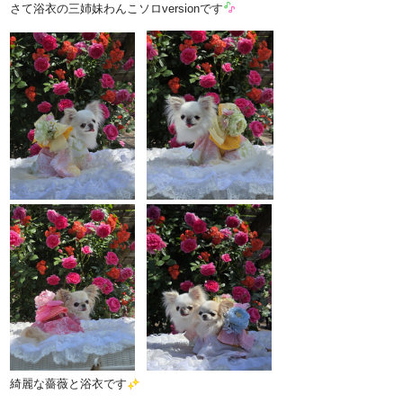
さて浴衣の三姉妹わんこソロversionです
綺麗な薔薇と浴衣です