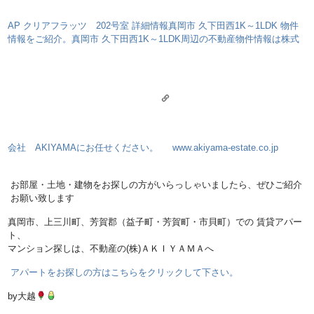
AP クリアフラッツ 202号室 詳細情報
真岡市 久下田西1K～1LDK 物件
情報をご紹介。真岡市 久下田西1K～1LDK周辺の不動産物件情報は株式
会社 AKIYAMAにお任せください。
www.akiyama-estate.co.jp
お部屋・土地・建物をお探しの方がいらっしゃいましたら、ぜひご紹介
お願い致します
真岡市、上三川町、芳賀郡（益子町・芳賀町・市貝町）での 賃貸アパー
ト、
マンション探しは、不動産の(株)ＡＫＩＹＡＭＡへ
アパートをお探しの方はこちらをクリックして下さい。
by大越