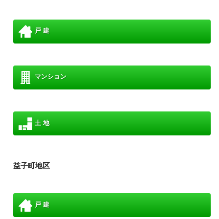
戸 建
マンション
土 地
益子町地区
戸 建