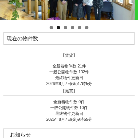
現在の物件数
【賃貸】
全新着物件数
21
件
一般公開物件数
102
件
最終物件更新日
2026年8月7日(金)17時5分
【売買】
全新着物件数
0
件
一般公開物件数
10
件
最終物件更新日
2026年8月7日(金)9時55分
お知らせ