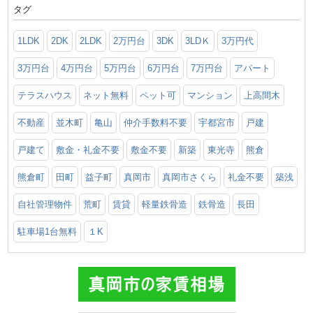
タグ
1LDK
2DK
2LDK
2万円台
3DK
3LDＫ
3万円代
3万円台
4万円台
5万円台
6万円台
7万円台
アパート
テラスハウス
ネット無料
ペット可
マンション
上高間木
不動産
並木町
亀山
仲介手数料不要
宇都宮市
戸建
戸建て
敷金・礼金不要
敷金不要
新築
東光寺
熊倉
熊倉町
田町
益子町
真岡市
真岡市さくら
礼金不要
築浅
自社管理物件
荒町
賃貸
軽量鉄骨造
鉄骨造
長田
駐車場1台無料
１K