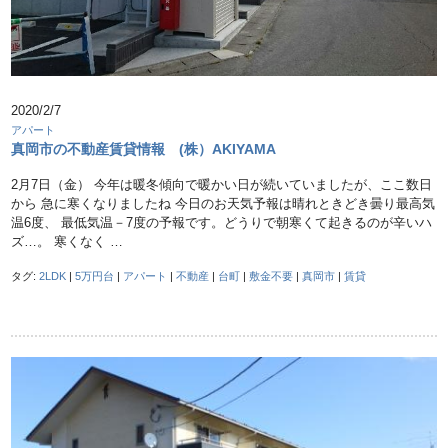
2020/2/7
アパート
真岡市の不動産賃貸情報 (株）AKIYAMA
2月7日（金） 今年は暖冬傾向で暖かい日が続いていましたが、ここ数日
から 急に寒くなりましたね 今日のお天気予報は晴れときどき曇り最高気
温6度、 最低気温－7度の予報です。どうりで朝寒くて起きるのが辛いハ
ズ…。 寒くなく …
タグ:
2LDK
|
5万円台
|
アパート
|
不動産
|
台町
|
敷金不要
|
真岡市
|
賃貸