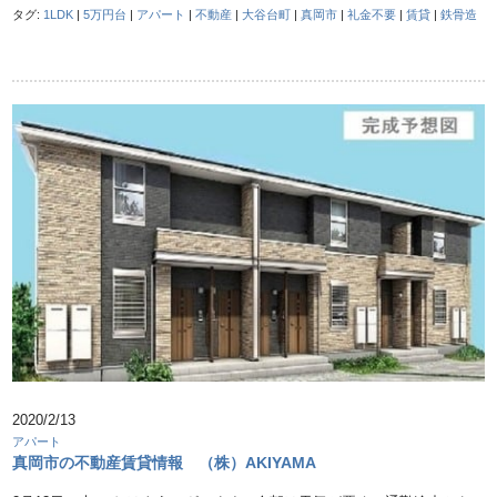
タグ:
1LDK
|
5万円台
|
アパート
|
不動産
|
大谷台町
|
真岡市
|
礼金不要
|
賃貸
|
鉄骨造
2020/2/13
アパート
真岡市の不動産賃貸情報 （株）AKIYAMA