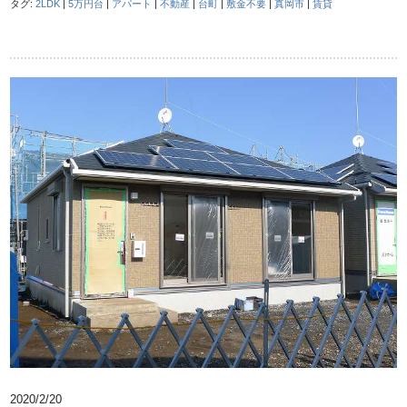
タグ:
2LDK
|
5万円台
|
アパート
|
不動産
|
台町
|
敷金不要
|
真岡市
|
賃貸
2020/2/20