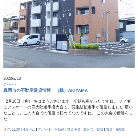
2020/2/10
アパート
真岡市の不動産賃貸情報 （株）AKIYAMA
2月10日（月） おはようございます 今朝も寒かったですね。 フィギ
ュアスケートの四大陸選手権大会で、羽生結弦選手が優勝しました 驚い
たことに、この大会での優勝は初めてなのですね。 この大会で優勝をし
た …
タグ:
1LDK
|
4万円台
|
アパート
|
不動産
|
敷金不要
|
真岡市
|
築浅
|
賃貸
|
高勢町