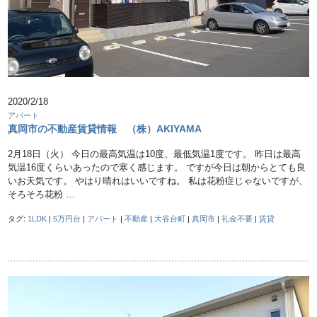
2020/2/18
アパート
真岡市の不動産賃貸情報 （株）AKIYAMA
2月18日（火） 今日の最高気温は10度、最低気温1度です。 昨日は最高
気温16度くらいあったので寒く感じます。 ですが今日は朝からとても良
いお天気です。 やはり晴れはいいですね。 私は花粉症じゃないですが、
そろそろ花粉 …
タグ:
1LDK
|
5万円台
|
アパート
|
不動産
|
大谷台町
|
真岡市
|
礼金不要
|
賃貸