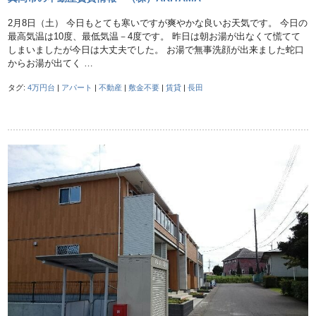
2月8日（土） 今日もとても寒いですが爽やかな良いお天気です。 今日の
最高気温は10度、最低気温－4度です。 昨日は朝お湯が出なくて慌てて
しまいましたが今日は大丈夫でした。 お湯で無事洗顔が出来ました蛇口
からお湯が出てく …
タグ:
4万円台
|
アパート
|
不動産
|
敷金不要
|
賃貸
|
長田