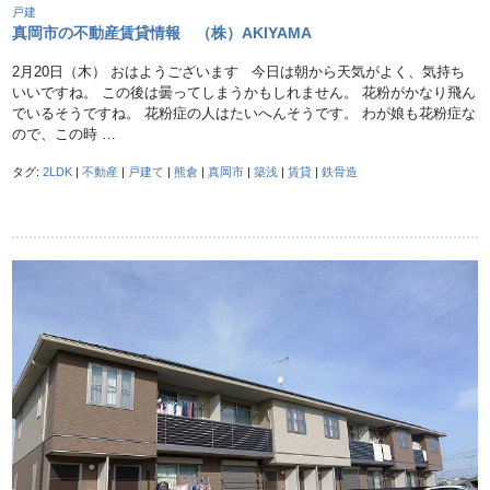
戸建
真岡市の不動産賃貸情報 （株）AKIYAMA
2月20日（木） おはようございます 今日は朝から天気がよく、気持ち
いいですね。 この後は曇ってしまうかもしれません。 花粉がかなり飛ん
でいるそうですね。 花粉症の人はたいへんそうです。 わが娘も花粉症な
ので、この時 …
タグ:
2LDK
|
不動産
|
戸建て
|
熊倉
|
真岡市
|
築浅
|
賃貸
|
鉄骨造