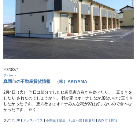
2020/2/4
アパート
真岡市の不動産賃貸情報 （株）AKIYAMA
2月4日（火） 昨日は節分でしたね皆様恵方巻きを食べたり、、豆まきを
したり されたのでしょうか？。 我が家はオトナしなか居ないので豆まき
しなかったです。 恵方巻きはオトナみんな我が家は好まないので食べな
かったです。 豆く …
タグ:
2LDK
|
テラスハウス
|
不動産
|
敷金・礼金不要
|
熊倉町
|
真岡市
|
賃貸