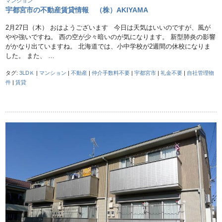
マンション
宇都宮市の不動産賃貸情報 （株）AKIYAMA
2月27日（木） おはようございます 今日は天気はいいのですが、風が
やや強いですね。 西の空が少々暗いのが気になります。 新型肺炎の影響
がかなり出ていますね。 北海道では、小中学校が2週間の休校になりま
した。 また、 …
タグ:
3LDＫ
|
マンション
|
不動産
|
仲介手数料不要
|
宇都宮市
|
礼金不要
|
自社管理物
件
|
賃貸