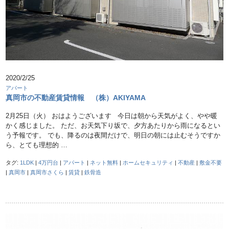
2020/2/25
アパート
真岡市の不動産賃貸情報 （株）AKIYAMA
2月25日（火） おはようございます 今日は朝から天気がよく、やや暖
かく感じました。 ただ、お天気下り坂で、夕方あたりから雨になるとい
う予報です。 でも、降るのは夜間だけで、明日の朝には止むそうですか
ら、とても理想的 …
タグ:
1LDK
|
4万円台
|
アパート
|
ネット無料
|
ホームセキュリティ
|
不動産
|
敷金不要
|
真岡市
|
真岡市さくら
|
賃貸
|
鉄骨造