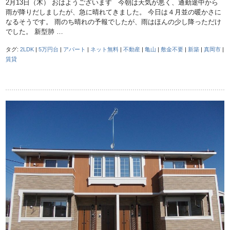
2月13日（木） おはようございます 今朝は天気が悪く、通勤途中から
雨が降りだしましたが、急に晴れてきました。 今日は４月並の暖かさに
なるそうです。 雨のち晴れの予報でしたが、雨はほんの少し降っただけ
でした。 新型肺 …
タグ:
2LDK
|
5万円台
|
アパート
|
ネット無料
|
不動産
|
亀山
|
敷金不要
|
新築
|
真岡市
|
賃貸