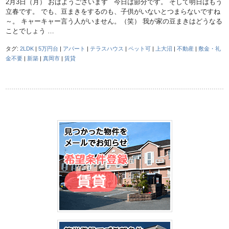
2月3日（月） おはようございます 今日は節分です。 そして明日はもう
立春です。 でも、豆まきをするのも、子供がいないとつまらないですね
～。 キャーキャー言う人がいません。（笑） 我が家の豆まきはどうなる
ことでしょう …
タグ:
2LDK
|
5万円台
|
アパート
|
テラスハウス
|
ペット可
|
上大沼
|
不動産
|
敷金・礼
金不要
|
新築
|
真岡市
|
賃貸