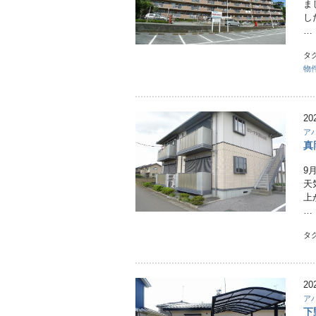
ま
し
…
タ
物
20
ア
真
9
天
上
…
タ
20
ア
下