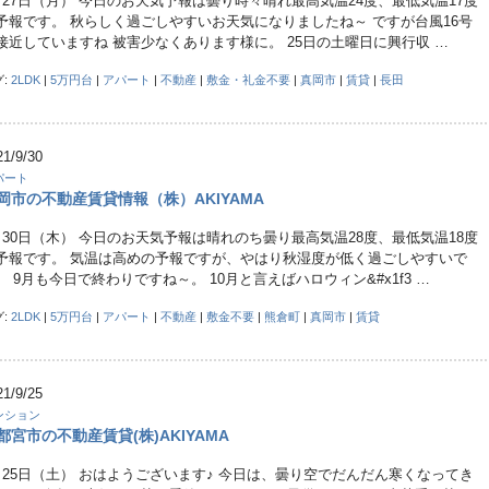
月27日（月） 今日のお天気予報は曇り時々晴れ最高気温24度、最低気温17度
予報です。 秋らしく過ごしやすいお天気になりましたね～ ですが台風16号
接近していますね 被害少なくあります様に。 25日の土曜日に興行収 …
グ:
2LDK
|
5万円台
|
アパート
|
不動産
|
敷金・礼金不要
|
真岡市
|
賃貸
|
長田
21/9/30
パート
岡市の不動産賃貸情報（株）AKIYAMA
月30日（木） 今日のお天気予報は晴れのち曇り最高気温28度、最低気温18度
予報です。 気温は高めの予報ですが、やはり秋湿度が低く過ごしやすいで
。 9月も今日で終わりですね～。 10月と言えばハロウィン&#x1f3 …
グ:
2LDK
|
5万円台
|
アパート
|
不動産
|
敷金不要
|
熊倉町
|
真岡市
|
賃貸
21/9/25
ンション
都宮市の不動産賃貸(株)AKIYAMA
月25日（土） おはようございます♪ 今日は、曇り空でだんだん寒くなってき