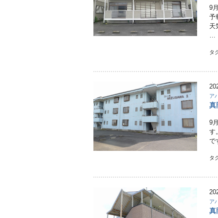
9
予
天
…
タ
20
ア
真
9
す
で
タ
20
ア
真