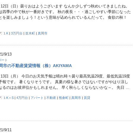
月12日（日）曇りおはようございます なんか少しずつ秋めいてきましたね。
は四季の中で秋が一番好きです。 秋の夜長・・・過ごしやすい季節になった
とを楽しみましょう！という意味が込められているんだって。 食欲の秋！
グ:
１K
|
3万円台
|
並木町
|
真岡市
21/9/13
パート
岡市の不動産賃貸情報（株）AKIYAMA
月13日（月） 今日のお天気予報は晴れ時々曇り最高気温29度、最低気温19度
予報です。 暑くなりそうです。 真夏の様な暑さではないですがやはり涼し
なるのはお彼岸位かもしれません。 早く秋らしくならないかな～。 先日 …
グ:
１K＋S
|
4万円台
|
アパート
|
不動産
|
熊倉町
|
真岡市
|
賃貸
21/9/11