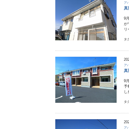
ア
真
9
が
リ
タ
20
ア
真
9
予
し
タ
20
ア