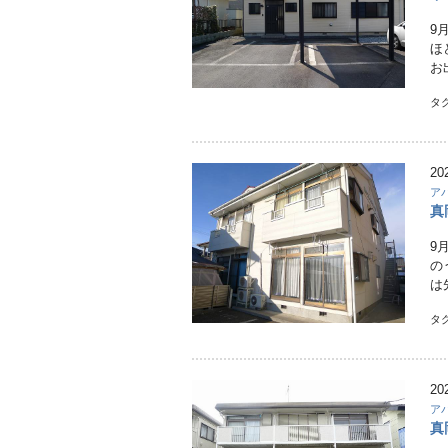
9
ほ
お
タ
20
ア
真
9
の
は
タ
20
ア
真