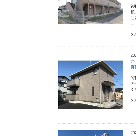
9
私
こ
…
タ
20
ア
真
9
の
く
タ
20