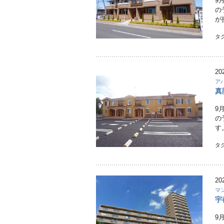
9
の
が
タ
20
ア
真
9
の
す
タ
20
マ
宇
9