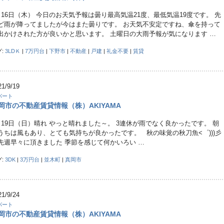
月16日（木） 今日のお天気予報は曇り最高気温21度、最低気温19度です。 先
ど雨が降ってましたが今はまた曇りです。 お天気不安定ですね、傘を持って
出かけされた方が良いかと思います。 土曜日の大雨予報が気になります …
グ:
3LDＫ
|
7万円台
|
下野市
|
不動産
|
戸建
|
礼金不要
|
賃貸
21/9/19
パート
岡市の不動産賃貸情報（株）AKIYAMA
月19日（日）晴れ やっと晴れました～。 3連休が雨でなく良かったです。 朝
うちは風もあり、とても気持ちが良かったです。 秋の味覚の秋刀魚<゜)))彡
先週早々に頂きました 季節を感じて何かいろい …
グ:
3DK
|
3万円台
|
並木町
|
真岡市
21/9/24
パート
岡市の不動産賃貸情報（株）AKIYAMA