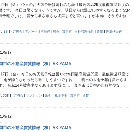
月24日（金） 今日のお天気予報は晴れのち曇り最高気温29度最低気温18度の
報です。 今日は暑くなりそうですが、明日からは過ごしやすくなるようなお
気予報でした。 昔から暑さ寒さも彼岸までと言いますが本当にそうですね
グ:
１K
|
4万円台
|
アパート
|
不動産
|
熊倉
|
真岡市
|
自社管理物件
|
賃貸
|
軽量鉄骨造
21/9/17
パート
岡市の不動産賃貸情報（株）AKIYAMA
月17日（金） 今日のお天気予報は曇りのち雨最高気温25度、最低気温17度で
。 雨が降らなかったら過ごしやすいですね～。 明日の大雨予報は変わらす
す。 台風14号被害少なくあります様に…。 真岡市は災害の比較的少な …
グ:
3DK
|
4万円台
|
マンション
|
敷金・礼金不要
|
真岡市
|
賃貸
21/9/12
パート
岡市の不動産賃貸情報（株）AKIYAMA