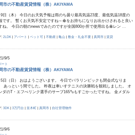
岡市の不動産賃貸情報（株）AKIYAMA
月9日（木） 今日のお天気予報は雨のち曇り最高気温23度、最低気温18度の
報です。 暫くお天気不安定ですね～傘をお持ちになりお出かけされると良い
すね。 今日の朝のnewsでみたのですが全国800か所で使用出る傘レン …
グ:
2LDK
|
アパート
|
ペット可
|
不動産
|
亀山
|
敷金・礼金不要
|
真岡市
|
賃貸
21/9/5
パート
岡市の不動産賃貸情報（株）AKIYAMA
月5日（日） おはようございます。 今日でパラリンピックも閉会式なりま
。 あっという間でした。 昨夜は車いすテニスの決勝戦を観戦しました。 オ
ンダのT・エフべリンク選手のサーブ165㌔もすごかったですね。 金メダル
グ:
3DK
|
3万円台
|
並木町
|
真岡市
|
自社管理物件
21/9/6