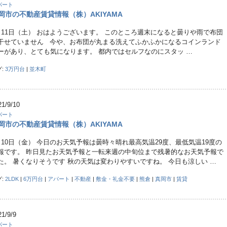
パート
岡市の不動産賃貸情報（株）AKIYAMA
月11日（土） おはようございます。 このところ週末になると曇りや雨で布団
干せていません 今や、お布団が丸まる洗えてふかふかになるコインランド
ーがあり、とても気になります。 都内ではセルフなのにスタッ …
グ:
3万円台
|
並木町
21/9/10
パート
岡市の不動産賃貸情報（株）AKIYAMA
月10日（金） 今日のお天気予報は曇時々晴れ最高気温29度、最低気温19度の
報です。 昨日見たお天気予報と一転来週の中旬位まで残暑的なお天気予報で
た。 暑くなりそうです 秋の天気は変わりやすいですね。 今日も涼しい …
グ:
2LDK
|
6万円台
|
アパート
|
不動産
|
敷金・礼金不要
|
熊倉
|
真岡市
|
賃貸
21/9/9
パート