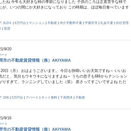
したね 今年も大好きな柿の季節になりました 子供のころは正直苦手な柿で
たが、いつの間にか大好きになっており この時期は、ほぼ毎日食べています
グ:
3LDＫ
|
6万円台
|
マンション
|
不動産
|
仲介手数料不要
|
宇都宮市
|
礼金不要
|
自社管理
件
|
賃貸
21/9/20
パート
岡市の不動産賃貸情報（株）AKIYAMA
月20日（月） おはようございます。 今日も快晴いいお天気ですね～ いいお
気だと、気分もウキウキになりますよね～ うちの息子も6時からテンション
がりすぎて、ランニングしていました（笑） 若さってすごいですよね ただ
グ:
2DK
|
5万円台
|
アパート
|
ネット無料
|
下高間木
|
不動産
21/9/16
パート
野市の不動産賃貸情報（株）AKIYAMA