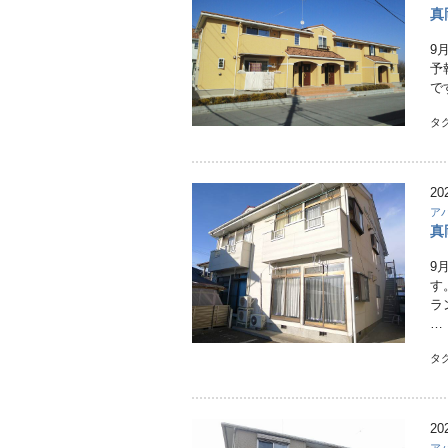
真
9
予
で
タ
20
ア
真
9
す
ラ
…
タ
20