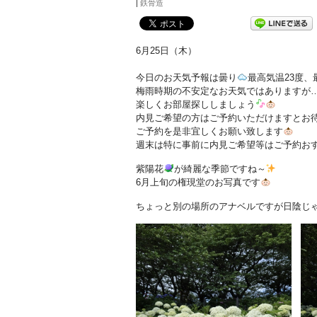
|
鉄骨造
6月25日（木）
今日のお天気予報は曇り
最高気温23度、
梅雨時期の不安定なお天気ではありますが
楽しくお部屋探ししましょう
内見ご希望の方はご予約いただけますとお
ご予約を是非宜しくお願い致します
週末は特に事前に内見ご希望等はご予約お
紫陽花
が綺麗な季節ですね～
6月上旬の権現堂のお写真です
ちょっと別の場所のアナベルですが日陰じ