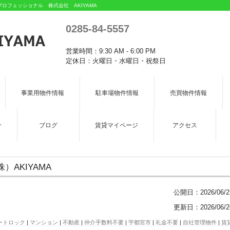
フェッショナル 株式会社 AKIYAMA
0285-84-5557
営業時間：9:30 AM - 6:00 PM
定休日：火曜日・水曜日・祝祭日
事業用物件情報
駐車場物件情報
売買物件情報
介
ブログ
賃貸マイページ
アクセス
AKIYAMA
公開日：
2026/06/2
更新日：2026/06/2
ートロック
|
マンション
|
不動産
|
仲介手数料不要
|
宇都宮市
|
礼金不要
|
自社管理物件
|
賃