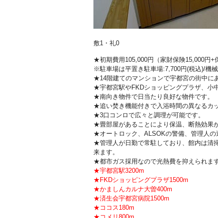
敷1・礼0
★初期費用105,000円（家財保険15,00
※駐車場は平置き駐車場:7,700円(税込)/機械式
★14階建てのマンションで宇都宮の街中に
★宇都宮駅やFKDショッピングプラザ、小
★南向き物件で日当たり良好な物件です。
★追い焚き機能付きで入浴時間の異なるカ
★3口コンロで広々と調理が可能です。
★畳部屋があることにより保温、断熱効果
★オートロック、ALSOKの警備、管理人
★管理人が日勤で常駐しており、館内は清
来ます。
★都市ガス採用なので光熱費を抑えられま
★宇都宮駅3200m
★FKDショッピングプラザ1500m
★かましんカルナ大曽400m
★済生会宇都宮病院1500m
★ココス180m
★コメリ800m