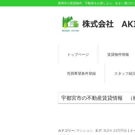
真岡市の賃貸物件、不動産をお探しなら、住まい選びのプロ
トップページ
賃貸物件情報
売買希望条件登録
スタッフ紹
宇都宮市の不動産賃貸情報 （株）
カテゴリー:
マンション
タグ:
3LDＫ
|
6万円台
|
オ