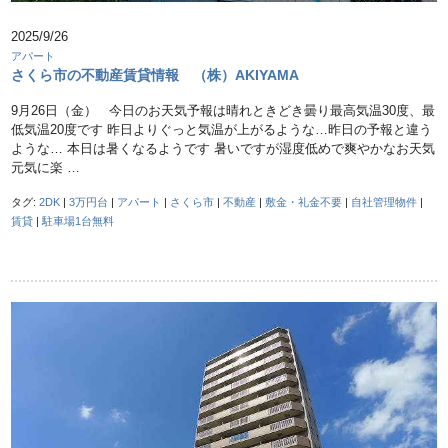
2025/9/26
アパート
さくら市の不動産賃貸情報 （株）AKIYAMA
9月26日（金） 今日のお天気予報は晴れときどき曇り最高気温30度、最
低気温20度です 昨日よりぐっと気温が上がるような…昨日の予報と違う
ような… 本日は暑くなるようです 暑いですが湿度低めで爽やかなお天気
元気に楽 …
タグ:
2DK
|
3万円台
|
アパート
|
さくら市
|
不動産
|
敷金・礼金不要
|
自社管理物件
|
賃貸
|
駐車場1台無料