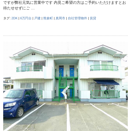
ですが弊社元気に営業中です 内見ご希望の方はご予約いただけますとお
待たせせずにご …
タグ:
2DK
|
6万円台
|
戸建
|
熊倉町
|
真岡市
|
自社管理物件
|
賃貸