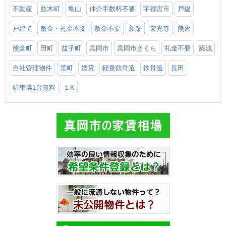
不動産
並木町
亀山
仲介手数料不要
宇都宮市
戸建
戸建て
敷金・礼金不要
敷金不要
新築
東光寺
熊倉
熊倉町
田町
益子町
真岡市
真岡市さくら
礼金不要
築浅
自社管理物件
荒町
賃貸
軽量鉄骨造
鉄骨造
長田
駐車場1台無料
１K