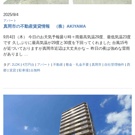
2025/9/4
アパート
真岡市の不動産賃貸情報 （株）AKIYAMA
9月4日（木） 今日のお天気予報曇り時々雨最高気温29度、最低気温23度
です 久しぶりに最高気温が29度と30度を下回ってくれました 台風15号
が近づいておりますが真岡市近辺は大丈夫かな～ 昨日の夜は強めな雷雨
がありまし …
タグ:
2LDK
|
4万円台
|
アパート
|
不動産
|
敷金・礼金不要
|
真岡市
|
自社管理物件
|
西
郷
|
賃貸
|
駐車場1台無料