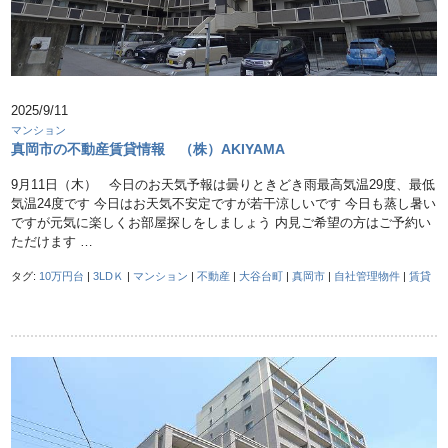
2025/9/11
マンション
真岡市の不動産賃貸情報 （株）AKIYAMA
9月11日（木） 今日のお天気予報は曇りときどき雨最高気温29度、最低
気温24度です 今日はお天気不安定ですが若干涼しいです 今日も蒸し暑い
ですが元気に楽しくお部屋探しをしましょう 内見ご希望の方はご予約い
ただけます …
タグ:
10万円台
|
3LDＫ
|
マンション
|
不動産
|
大谷台町
|
真岡市
|
自社管理物件
|
賃貸