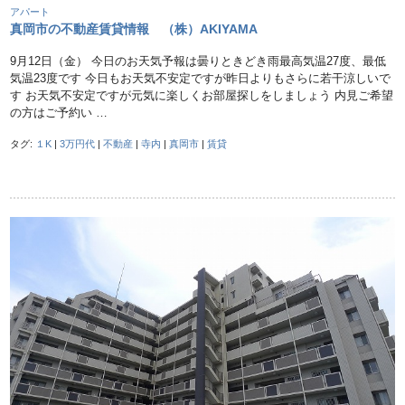
アパート
真岡市の不動産賃貸情報 （株）AKIYAMA
9月12日（金） 今日のお天気予報は曇りときどき雨最高気温27度、最低
気温23度です 今日もお天気不安定ですが昨日よりもさらに若干涼しいで
す お天気不安定ですが元気に楽しくお部屋探しをしましょう 内見ご希望
の方はご予約い …
タグ:
１K
|
3万円代
|
不動産
|
寺内
|
真岡市
|
賃貸