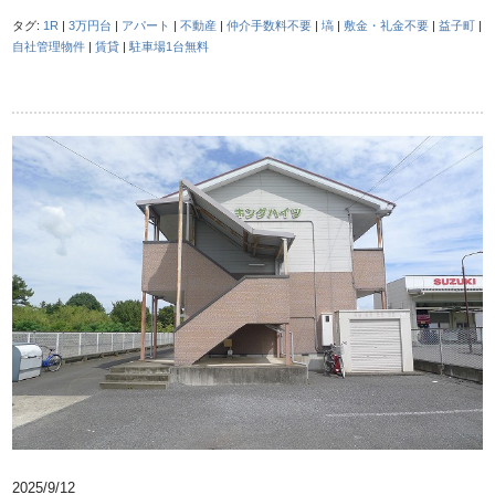
タグ:
1R
|
3万円台
|
アパート
|
不動産
|
仲介手数料不要
|
塙
|
敷金・礼金不要
|
益子町
|
自社管理物件
|
賃貸
|
駐車場1台無料
2025/9/12