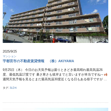
2025/9/25
マンション
宇都宮市の不動産賃貸情報 （株）AKIYAMA
9月25日（木） 今日のお天気予報は曇りときどき最高晴れ最高気温26
度、最低気温17度です 暑さ寒さも彼岸までと言いますが本当ですね～
週間天気予報を見るとまだ最高気温30度近くなる日もある様子ですが …
タグ:
3LDＫ