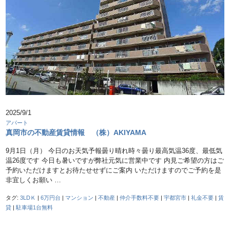
2025/9/1
アパート
真岡市の不動産賃貸情報 （株）AKIYAMA
9月1日（月） 今日のお天気予報曇り晴れ時々曇り最高気温36度、最低気
温26度です 今日も暑いですが弊社元気に営業中です 内見ご希望の方はご
予約いただけますとお待たせせずにご案内 いただけますのでご予約を是
非宜しくお願い …
タグ:
3LDＫ
|
6万円台
|
マンション
|
不動産
|
仲介手数料不要
|
宇都宮市
|
礼金不要
|
賃
貸
|
駐車場1台無料