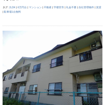
タグ:
2LDK
|
6万円台
|
マンション
|
不動産
|
宇都宮市
|
礼金不要
|
自社管理物件
|
賃貸
|
駐車場1台無料