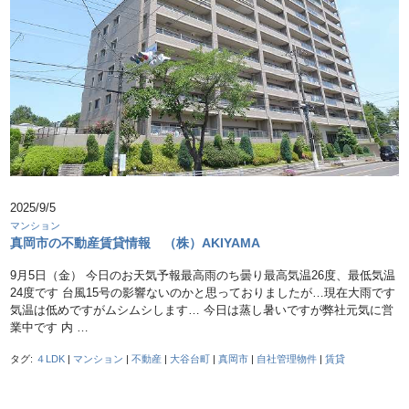
2025/9/5
マンション
真岡市の不動産賃貸情報 （株）AKIYAMA
9月5日（金） 今日のお天気予報最高雨のち曇り最高気温26度、最低気温
24度です 台風15号の影響ないのかと思っておりましたが…現在大雨です
気温は低めですがムシムシします… 今日は蒸し暑いですが弊社元気に営
業中です 内 …
タグ:
４LDK
|
マンション
|
不動産
|
大谷台町
|
真岡市
|
自社管理物件
|
賃貸