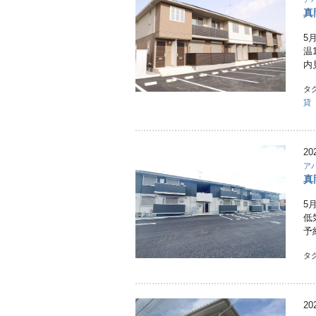
真
5
温
内
タ
貸
20
ア
真
5
低
予
タ
20