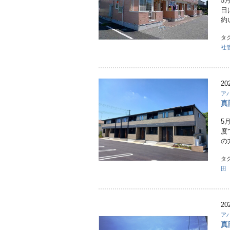
5
日
約
タ
社
20
ア
真
5
度
の
タ
田
20
ア
真