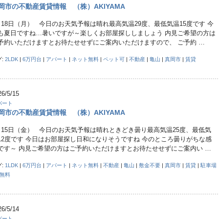
岡市の不動産賃貸情報 （株）AKIYAMA
月18日（月） 今日のお天気予報は晴れ最高気温29度、最低気温15度です 今
も夏日ですね…暑いですが～楽しくお部屋探ししましょう 内見ご希望の方は
予約いただけますとお待たせせずにご案内いただけますので、 ご予約 …
グ:
2LDK
|
6万円台
|
アパート
|
ネット無料
|
ペット可
|
不動産
|
亀山
|
真岡市
|
賃貸
26/5/15
パート
岡市の不動産賃貸情報 （株）AKIYAMA
月15日（金） 今日のお天気予報は晴れときどき曇り最高気温25度、最低気
12度です 今日はお部屋探し日和になりそうですね 今のところ曇りがちな感
です～ 内見ご希望の方はご予約いただけますとお待たせせずにご案内い …
グ:
1LDK
|
6万円台
|
アパート
|
ネット無料
|
不動産
|
亀山
|
敷金不要
|
真岡市
|
賃貸
|
駐車場
台無料
26/5/14
パート