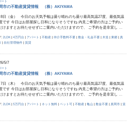
パート
岡市の不動産賃貸情報 （株）AKIYAMA
月8日（金） 今日のお天気予報は曇り晴れのち曇り最高気温27度、最低気温
4度です 今日はお部屋探し日和になりそうですね 内見ご希望の方はご予約い
だけますとお待たせせずにご案内いただけますので、 ご予約を是非宜し …
グ:
2LDK
|
4万円台
|
アパート
|
不動産
|
仲介手数料不要
|
敷金・礼金不要
|
木造
|
東郷
|
真
市
|
自社管理物件
|
賃貸
26/5/7
パート
岡市の不動産賃貸情報 （株）AKIYAMA
月7日（木） 今日のお天気予報は曇り晴れのち曇り最高気温27度、最低気温
4度です 今日はお部屋探し日和になりそうですね 内見ご希望の方はご予約い
だけますとお待たせせずにご案内いただけますので、 ご予約を是非宜し …
グ:
2LDK
|
5万円台
|
アパート
|
ネット無料
|
ペット可
|
不動産
|
亀山
|
敷金不要
|
真岡市
|
賃