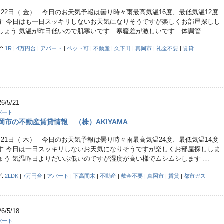
月22日（ 金） 今日のお天気予報は曇り時々雨最高気温16度、最低気温12度
す 今日はも一日スッキリしないお天気になりそうですが楽しくお部屋探しし
しょう 気温が昨日低いので肌寒いです…寒暖差が激しいです…体調管 …
グ:
1R
|
4万円台
|
アパート
|
ペット可
|
不動産
|
久下田
|
真岡市
|
礼金不要
|
賃貸
26/5/21
パート
岡市の不動産賃貸情報 （株）AKIYAMA
月21日（ 木） 今日のお天気予報は曇り時々雨最高気温24度、最低気温14度
す 今日は一日スッキリしないお天気になりそうですが楽しくお部屋探ししま
ょう 気温昨日よりだいぶ低いのですが湿度が高い様でムシムシします …
グ:
2LDK
|
7万円台
|
アパート
|
下高間木
|
不動産
|
敷金不要
|
真岡市
|
賃貸
|
都市ガス
26/5/18
パート