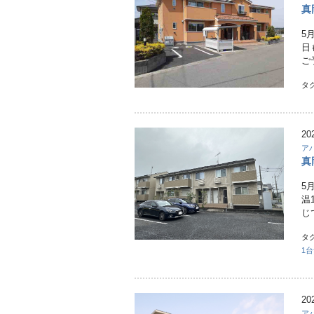
真
5
日
ご
タ
20
ア
真
5
温
じ
タ
1
20
ア