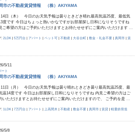
岡市の不動産賃貸情報 （株）AKIYAMA
月14日（木） 今日のお天気予報は曇りときどき晴れ最高気温25度、最低気
13度です 今日はちょっと熱いかなですがお部屋探し日和になりそうですね
見ご希望の方はご予約いただけますとお待たせせずにご案内いただけます …
グ:
2LDK
|
5万円台
|
アパート
|
ペット可
|
不動産
|
大谷台町
|
敷金・礼金不要
|
真岡市
|
賃
26/5/11
パート
岡市の不動産賃貸情報 （株）AKIYAMA
月11日（月） 今日のお天気予報は曇り晴れときどき曇り最高気温25度、最
気温14度です 今日はお部屋探し日和になりそうですね 内見ご希望の方はご
約いただけますとお待たせせずにご案内いただけますので、 ご予約を是 …
グ:
1LDK
|
7万円台
|
アパート
|
上高間木
|
不動産
|
敷金不要
|
真岡市
|
賃貸
|
軽量鉄骨造
26/5/8