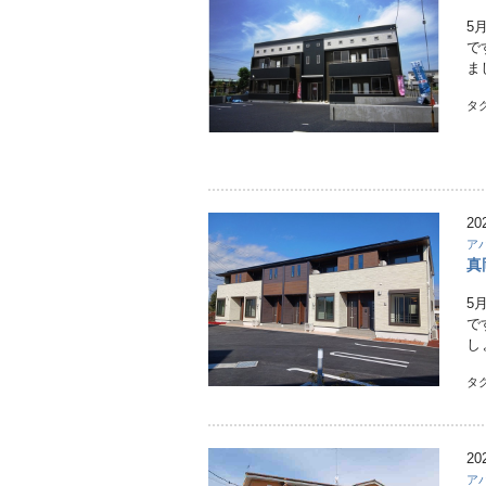
5
で
ま
タ
20
ア
真
5
で
し
タ
20
ア