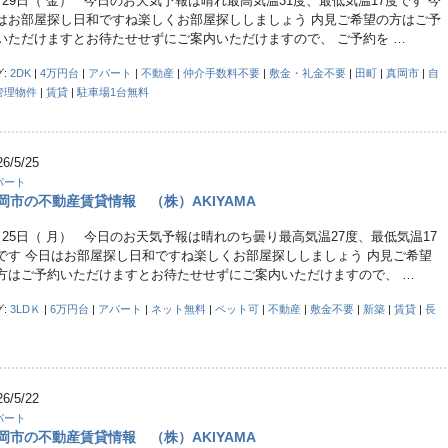
月29日（ 金） 今日のお天気予報は晴れ最高気温31度、最低気温17度です 今
はお部屋探し日和ですね楽しくお部屋探ししましょう 内見ご希望の方はご予
いただけますとお待たせせずにご案内いただけますので、 ご予約を …
グ:
2DK
|
4万円台
|
アパート
|
不動産
|
仲介手数料不要
|
敷金・礼金不要
|
田町
|
真岡市
|
自
管理物件
|
賃貸
|
駐車場1台無料
26/5/25
パート
岡市の不動産賃貸情報 （株）AKIYAMA
月25日（ 月） 今日のお天気予報は晴れのち曇り最高気温27度、最低気温17
です 今日はお部屋探し日和ですね楽しくお部屋探ししましょう 内見ご希望
方はご予約いただけますとお待たせせずにご案内いただけますので、 …
グ:
3LDＫ
|
6万円台
|
アパート
|
ネット無料
|
ペット可
|
不動産
|
敷金不要
|
新築
|
賃貸
|
長
26/5/22
パート
岡市の不動産賃貸情報 （株）AKIYAMA