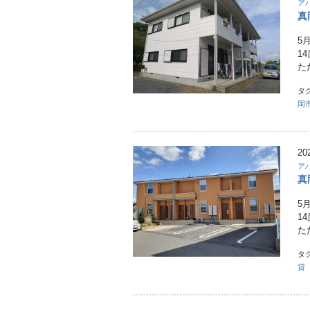
ア
真
5
1
た
タ
岡
20
ア
真
5
1
た
タ
貸