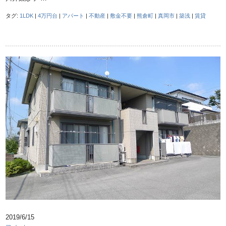
タグ:
1LDK
|
4万円台
|
アパート
|
不動産
|
敷金不要
|
熊倉町
|
真岡市
|
築浅
|
賃貸
2019/6/15