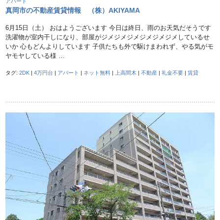
アパート
真岡市の不動産賃貸情報 （株）AKIYAMA
6月15日（土） おはようございます 今日は終日、雨のお天気だそうです
洗濯物が室内干しになり、部屋がジメジメジメジメジメジメしているせ
いか 心もどんよりしています 子供たちも外で駆けまわれず、やる気がモ
ヤモヤしている様 …
タグ:
2DK
|
4万円台
|
アパート
|
ネット無料
|
上高間木
|
不動産
|
礼金不要
|
賃貸