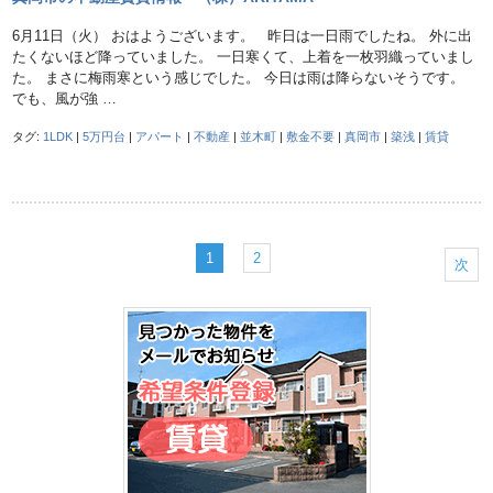
6月11日（火） おはようございます。 昨日は一日雨でしたね。 外に出
たくないほど降っていました。 一日寒くて、上着を一枚羽織っていまし
た。 まさに梅雨寒という感じでした。 今日は雨は降らないそうです。
でも、風が強 …
タグ:
1LDK
|
5万円台
|
アパート
|
不動産
|
並木町
|
敷金不要
|
真岡市
|
築浅
|
賃貸
1
2
次