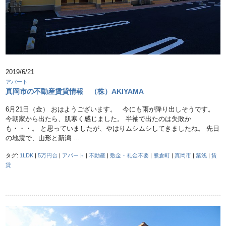
2019/6/21
アパート
真岡市の不動産賃貸情報 （株）AKIYAMA
6月21日（金） おはようございます。 今にも雨が降り出しそうです。
今朝家から出たら、肌寒く感じました。 半袖で出たのは失敗か
も・・・。 と思っていましたが、やはりムシムシしてきましたね。 先日
の地震で、山形と新潟 …
タグ:
1LDK
|
5万円台
|
アパート
|
不動産
|
敷金・礼金不要
|
熊倉町
|
真岡市
|
築浅
|
賃
貸