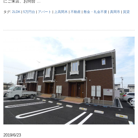
にご来店、お問合 …
タグ:
2LDK
|
5万円台
|
アパート
|
上高間木
|
不動産
|
敷金・礼金不要
|
真岡市
|
賃貸
2019/6/23