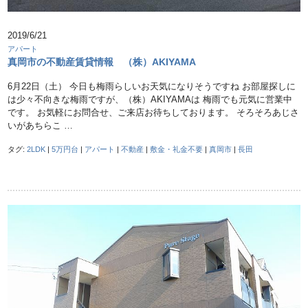
2019/6/21
アパート
真岡市の不動産賃貸情報 （株）AKIYAMA
6月22日（土） 今日も梅雨らしいお天気になりそうですね お部屋探しに
は少々不向きな梅雨ですが、（株）AKIYAMAは 梅雨でも元気に営業中
です。 お気軽にお問合せ、ご来店お待ちしております。 そろそろあじさ
いがあちらこ …
タグ:
2LDK
|
5万円台
|
アパート
|
不動産
|
敷金・礼金不要
|
真岡市
|
長田