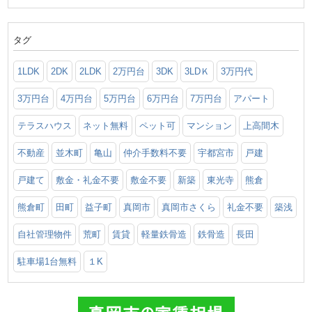
タグ
1LDK
2DK
2LDK
2万円台
3DK
3LDＫ
3万円代
3万円台
4万円台
5万円台
6万円台
7万円台
アパート
テラスハウス
ネット無料
ペット可
マンション
上高間木
不動産
並木町
亀山
仲介手数料不要
宇都宮市
戸建
戸建て
敷金・礼金不要
敷金不要
新築
東光寺
熊倉
熊倉町
田町
益子町
真岡市
真岡市さくら
礼金不要
築浅
自社管理物件
荒町
賃貸
軽量鉄骨造
鉄骨造
長田
駐車場1台無料
１K