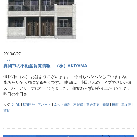
2019/6/27
アパート
真岡市の不動産賃貸情報 （株）AKIYAMA
6月27日（木） おはようございます。 今日もムシムシしていますね。
夜あたりから雨になるそうです。 昨日は、小田さんのライブでさいたま
スーパーアリーナに行ってきました。 相変わらずの盛り上がりでした。
昨日の小田さ …
タグ:
2LDK
|
5万円台
|
アパート
|
ネット無料
|
不動産
|
敷金不要
|
新築
|
田町
|
真岡市
|
賃貸