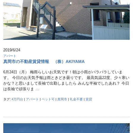
2019/6/24
アパート
真岡市の不動産賃貸情報 （株）AKIYAMA
6月24日（月） 梅雨らしいお天気です！朝は小雨がパラパラしていま
す。 今日のお天気予報は雨ときどき曇りです。 最高気温22度、少々寒い
かな？と思いまして長袖で出勤しましたら みんな半袖でしたあれ？ 今日
は長袖で頑張りま …
タグ:
4万円台
|
アパート
|
ペット可
|
真岡市
|
礼金不要
|
賃貸