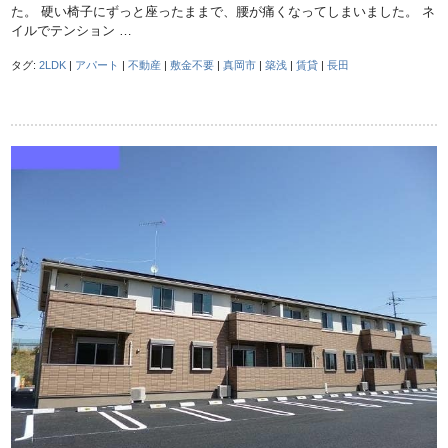
た。 硬い椅子にずっと座ったままで、腰が痛くなってしまいました。 ネ
イルでテンション …
タグ:
2LDK
|
アパート
|
不動産
|
敷金不要
|
真岡市
|
築浅
|
賃貸
|
長田