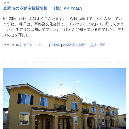
アパート
真岡市の不動産賃貸情報 （株）AKIYAMA
6月23日（日） おはようございます。 今日も曇りで、ムシムシしてい
ますね。 昨日は、宇都宮文化会館でアリスのライブがあり、行ってきま
した。 生アリスは初めてでしたが、ほとんど知っている曲でした。 アリ
スの曲を耳にし …
タグ:
2LDK
|
5万円台
|
アパート
|
不動産
|
敷金不要
|
真岡市
|
賃貸
|
長田