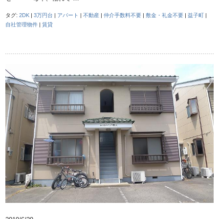
タグ:
2DK
|
3万円台
|
アパート
|
不動産
|
仲介手数料不要
|
敷金・礼金不要
|
益子町
|
自社管理物件
|
賃貸