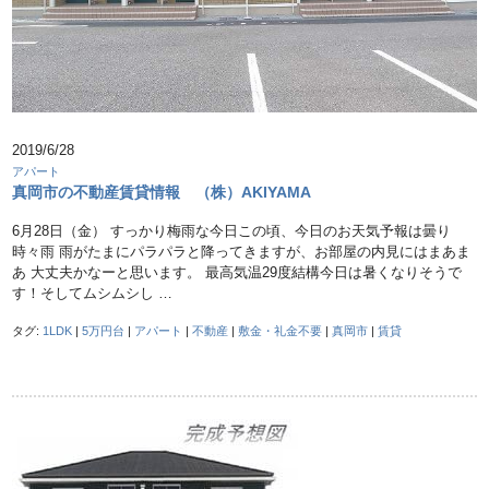
2019/6/28
アパート
真岡市の不動産賃貸情報 （株）AKIYAMA
6月28日（金） すっかり梅雨な今日この頃、今日のお天気予報は曇り
時々雨 雨がたまにパラパラと降ってきますが、お部屋の内見にはまあま
あ 大丈夫かなーと思います。 最高気温29度結構今日は暑くなりそうで
す！そしてムシムシし …
タグ:
1LDK
|
5万円台
|
アパート
|
不動産
|
敷金・礼金不要
|
真岡市
|
賃貸