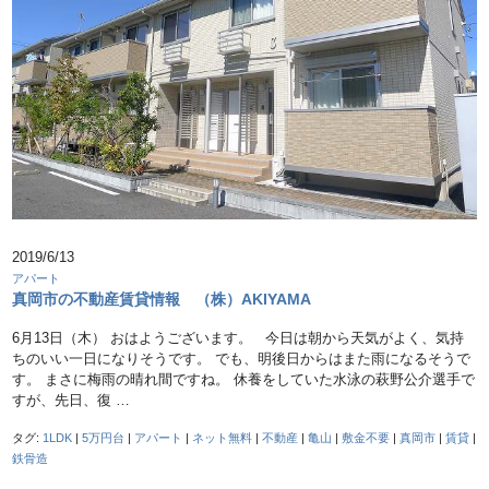
2019/6/13
アパート
真岡市の不動産賃貸情報 （株）AKIYAMA
6月13日（木） おはようございます。 今日は朝から天気がよく、気持
ちのいい一日になりそうです。 でも、明後日からはまた雨になるそうで
す。 まさに梅雨の晴れ間ですね。 休養をしていた水泳の萩野公介選手で
すが、先日、復 …
タグ:
1LDK
|
5万円台
|
アパート
|
ネット無料
|
不動産
|
亀山
|
敷金不要
|
真岡市
|
賃貸
|
鉄骨造