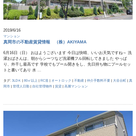
2019/6/16
マンション
真岡市の不動産賃貸情報 （株）AKIYAMA
6月16日（日） おはようございます 今日は快晴、いいお天気ですね～ 洗
濯おばさんは、朝からシーツなど洗濯機フル回転してきました やっぱ
り、外干し最高です 学校でもプール開きをし、先日持ち物にプールセッ
トと書いてあり 水 …
タグ:
3LDＫ
|
80㎡以上
|
RC造
|
オートロック
|
不動産
|
仲介手数料不要
|
大谷台町
|
真
岡市
|
管理人日勤
|
自社管理物件
|
賃貸
|
高層マンション