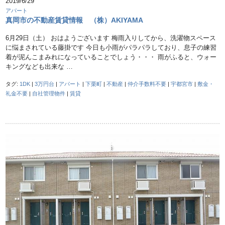
2019/6/29
アパート
真岡市の不動産賃貸情報 （株）AKIYAMA
6月29日（土） おはようございます 梅雨入りしてから、洗濯物スペース
に悩まされている藤掛です 今日も小雨がパラパラしており、息子の練習
着が泥んこまみれになっていることでしょう・・・ 雨がふると、ウォー
キングなども出来な …
タグ:
1DK
|
3万円台
|
アパート
|
下栗町
|
不動産
|
仲介手数料不要
|
宇都宮市
|
敷金・
礼金不要
|
自社管理物件
|
賃貸