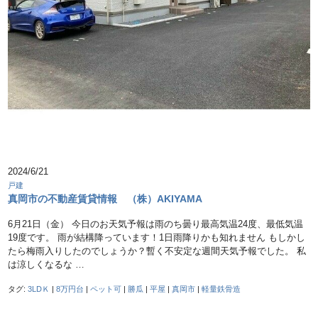
2024/6/21
戸建
真岡市の不動産賃貸情報 （株）AKIYAMA
6月21日（金） 今日のお天気予報は雨のち曇り最高気温24度、最低気温
19度です。 雨が結構降っています！1日雨降りかも知れません もしかし
たら梅雨入りしたのでしょうか？暫く不安定な週間天気予報でした。 私
は涼しくなるな …
タグ:
3LDＫ
|
8万円台
|
ペット可
|
勝瓜
|
平屋
|
真岡市
|
軽量鉄骨造