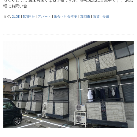
ったりして… 週末も暑くなる予報ですが、弊社元気に営業中です！ お気
軽にお問い合 …
タグ:
2LDK
|
5万円台
|
アパート
|
敷金・礼金不要
|
真岡市
|
賃貸
|
長田