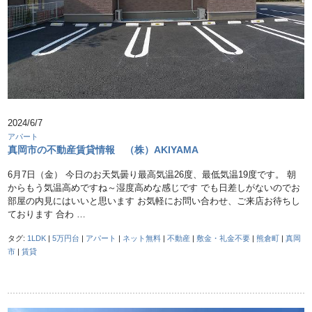
2024/6/7
アパート
真岡市の不動産賃貸情報 （株）AKIYAMA
6月7日（金） 今日のお天気曇り最高気温26度、最低気温19度です。 朝
からもう気温高めですね～湿度高めな感じです でも日差しがないのでお
部屋の内見にはいいと思います お気軽にお問い合わせ、ご来店お待ちし
ております 合わ …
タグ:
1LDK
|
5万円台
|
アパート
|
ネット無料
|
不動産
|
敷金・礼金不要
|
熊倉町
|
真岡
市
|
賃貸