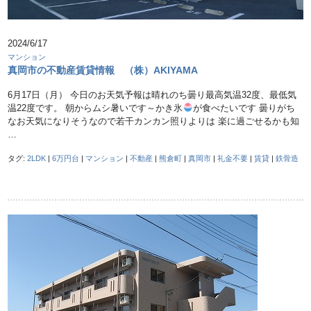
2024/6/17
マンション
真岡市の不動産賃貸情報 （株）AKIYAMA
6月17日（月） 今日のお天気予報は晴れのち曇り最高気温32度、最低気
温22度です。 朝からムシ暑いです～かき氷
が食べたいです 曇りがち
なお天気になりそうなので若干カンカン照りよりは 楽に過ごせるかも知
…
タグ:
2LDK
|
6万円台
|
マンション
|
不動産
|
熊倉町
|
真岡市
|
礼金不要
|
賃貸
|
鉄骨造