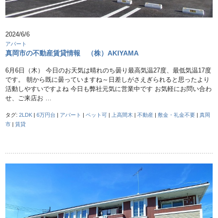
2024/6/6
アパート
真岡市の不動産賃貸情報 （株）AKIYAMA
6月6日（木） 今日のお天気は晴れのち曇り最高気温27度、最低気温17度
です。 朝から既に曇っていますね～日差しがさえぎられると思ったより
活動しやすいですよね 今日も弊社元気に営業中です お気軽にお問い合わ
せ、ご来店お …
タグ:
2LDK
|
6万円台
|
アパート
|
ペット可
|
上高間木
|
不動産
|
敷金・礼金不要
|
真岡
市
|
賃貸