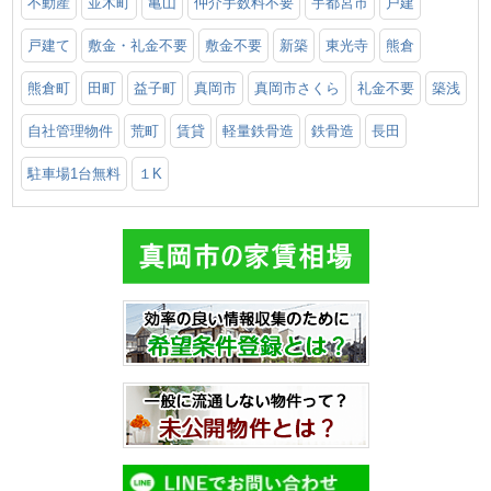
不動産
並木町
亀山
仲介手数料不要
宇都宮市
戸建
戸建て
敷金・礼金不要
敷金不要
新築
東光寺
熊倉
熊倉町
田町
益子町
真岡市
真岡市さくら
礼金不要
築浅
自社管理物件
荒町
賃貸
軽量鉄骨造
鉄骨造
長田
駐車場1台無料
１K