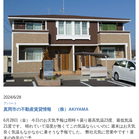
2024/6/28
アパート
真岡市の不動産賃貸情報 （株）AKIYAMA
6月28日（金） 今日のお天気予報は雨時々曇り最高気温23度、最低気温
21度です。 晴れていて湿度が無くてこの気温ならいいのに 週末はお天気
良く気温もなかなかに暑そうな予報でした。 弊社元気に営業中です！週
末の内見のご予 …