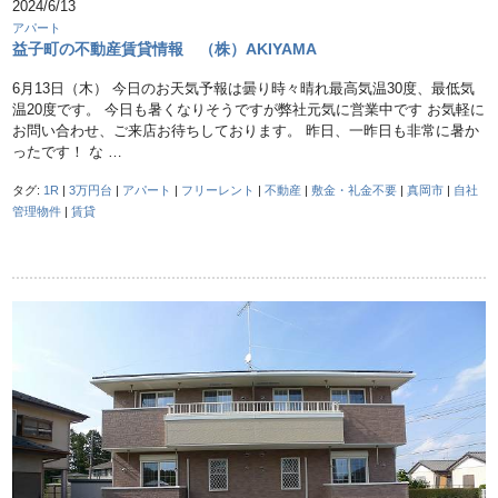
2024/6/13
アパート
益子町の不動産賃貸情報 （株）AKIYAMA
6月13日（木） 今日のお天気予報は曇り時々晴れ最高気温30度、最低気
温20度です。 今日も暑くなりそうですが弊社元気に営業中です お気軽に
お問い合わせ、ご来店お待ちしております。 昨日、一昨日も非常に暑か
ったです！ な …
タグ:
1R
|
3万円台
|
アパート
|
フリーレント
|
不動産
|
敷金・礼金不要
|
真岡市
|
自社
管理物件
|
賃貸