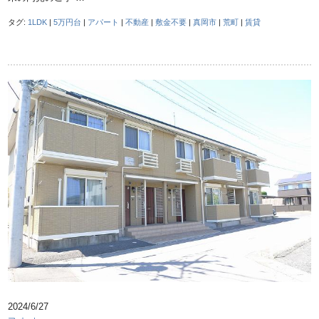
タグ:
1LDK
|
5万円台
|
アパート
|
不動産
|
敷金不要
|
真岡市
|
荒町
|
賃貸
2024/6/27