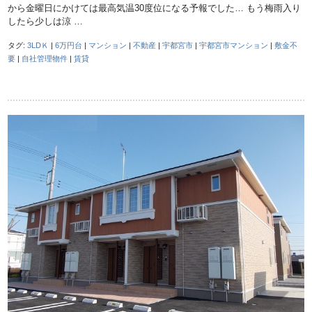
から金曜日にかけては最高気温30度位になる予報でした… もう梅雨入り
したら少しは涼 …
タグ:
3LDＫ
|
6万円台
|
マンション
|
不動産
|
宇都宮市
|
宇都宮市マンション
|
敷金不
要
|
自社管理物件
|
賃貸