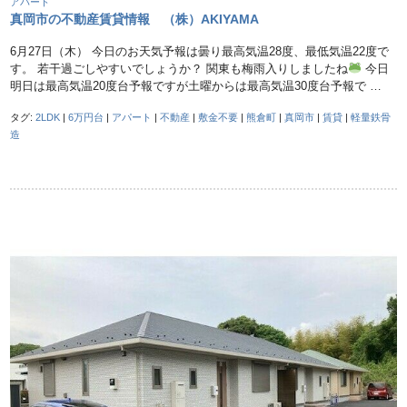
アパート
真岡市の不動産賃貸情報 （株）AKIYAMA
6月27日（木） 今日のお天気予報は曇り最高気温28度、最低気温22度で
す。 若干過ごしやすいでしょうか？ 関東も梅雨入りしましたね
今日
明日は最高気温20度台予報ですが土曜からは最高気温30度台予報で …
タグ:
2LDK
|
6万円台
|
アパート
|
不動産
|
敷金不要
|
熊倉町
|
真岡市
|
賃貸
|
軽量鉄骨
造