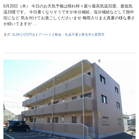
6月20日（木） 今日のお天気予報は晴れ時々曇り最高気温32度、最低気
温19度です。 今日暑くなりそうですが水分補給、塩分補給などして熱中
症になど 気を付けてお過ごしくださいませ 梅雨入りまえ真夏の様な暑さ
が続いてますが …
タグ:
2LDK
|
5万円台
|
アパート
|
敷金・礼金不要
|
東光寺
|
真岡市