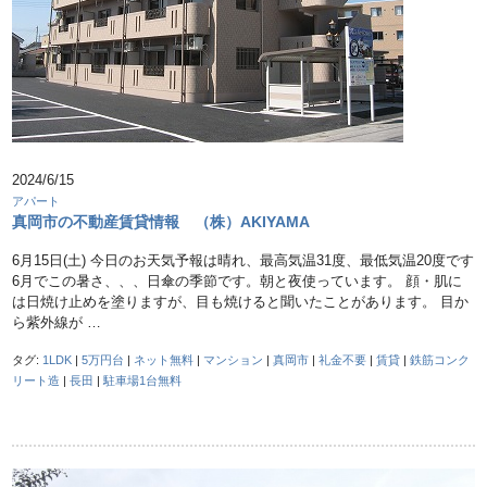
2024/6/15
アパート
真岡市の不動産賃貸情報 （株）AKIYAMA
6月15日(土) 今日のお天気予報は晴れ、最高気温31度、最低気温20度です
6月でこの暑さ、、、日傘の季節です。朝と夜使っています。 顔・肌に
は日焼け止めを塗りますが、目も焼けると聞いたことがあります。 目か
ら紫外線が …
タグ:
1LDK
|
5万円台
|
ネット無料
|
マンション
|
真岡市
|
礼金不要
|
賃貸
|
鉄筋コンク
リート造
|
長田
|
駐車場1台無料