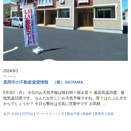
2024/6/3
アパート
真岡市の不動産賃貸情報 （株）AKIYAMA
6月3日（月） 今日のお天気予報は晴れ時々雨＆雷
最高気温25度、最
低気温15度です。 なんだか忙しいお天気予報ですね…雷
はたぶん夕方
からでしょうか？ 今日も弊社は元気に営業中です お気軽 …
タグ:
2LDK
|
5万円台
|
アパート
|
ペット可
|
敷金不要
|
熊倉町
|
真岡市
|
賃貸