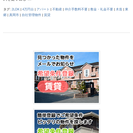
タグ:
2LDK
|
4万円台
|
アパート
|
不動産
|
仲介手数料不要
|
敷金・礼金不要
|
木造
|
東
郷
|
真岡市
|
自社管理物件
|
賃貸