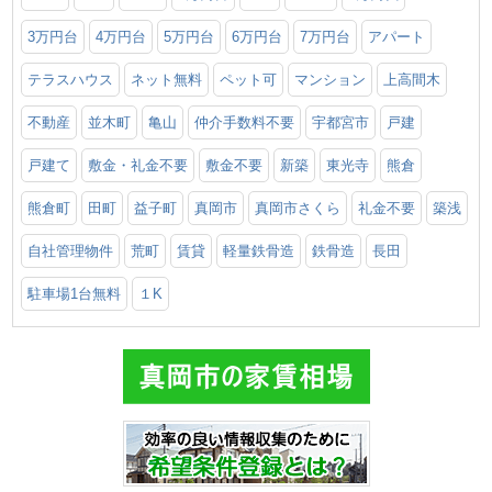
3万円台
4万円台
5万円台
6万円台
7万円台
アパート
テラスハウス
ネット無料
ペット可
マンション
上高間木
不動産
並木町
亀山
仲介手数料不要
宇都宮市
戸建
戸建て
敷金・礼金不要
敷金不要
新築
東光寺
熊倉
熊倉町
田町
益子町
真岡市
真岡市さくら
礼金不要
築浅
自社管理物件
荒町
賃貸
軽量鉄骨造
鉄骨造
長田
駐車場1台無料
１K