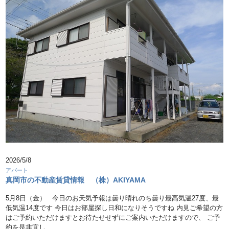
2026/5/8
アパート
真岡市の不動産賃貸情報 （株）AKIYAMA
5月8日（金） 今日のお天気予報は曇り晴れのち曇り最高気温27度、最
低気温14度です 今日はお部屋探し日和になりそうですね 内見ご希望の方
はご予約いただけますとお待たせせずにご案内いただけますので、 ご予
約を是非宜し …