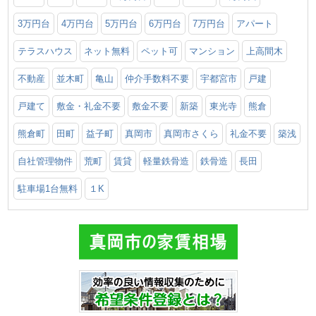
3万円台
4万円台
5万円台
6万円台
7万円台
アパート
テラスハウス
ネット無料
ペット可
マンション
上高間木
不動産
並木町
亀山
仲介手数料不要
宇都宮市
戸建
戸建て
敷金・礼金不要
敷金不要
新築
東光寺
熊倉
熊倉町
田町
益子町
真岡市
真岡市さくら
礼金不要
築浅
自社管理物件
荒町
賃貸
軽量鉄骨造
鉄骨造
長田
駐車場1台無料
１K