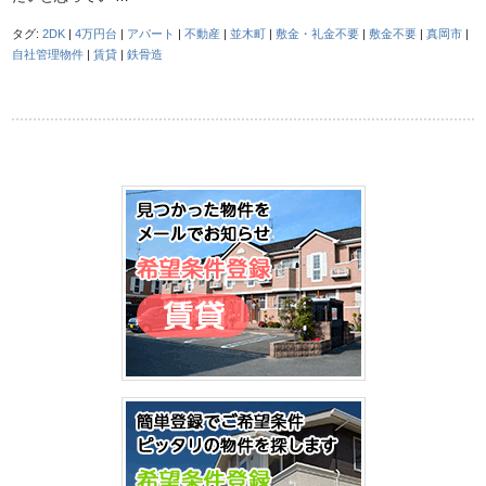
タグ:
2DK
|
4万円台
|
アパート
|
不動産
|
並木町
|
敷金・礼金不要
|
敷金不要
|
真岡市
|
自社管理物件
|
賃貸
|
鉄骨造