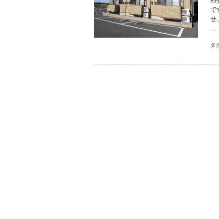
9
で
せ
…
タ