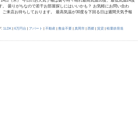
月14日（木） 今日のお天気予報は曇り時々晴れ最高気温33度、最低気温24度
す。 曇りがちなので若干お部屋探しにはいいかも？ お気軽にお問い合わ
、ご来店お待ちしております。 最高気温が30度を下回る日は週間天気予報
グ:
1LDK
|
6万円台
|
アパート
|
不動産
|
敷金不要
|
真岡市
|
西郷
|
賃貸
|
軽量鉄骨造