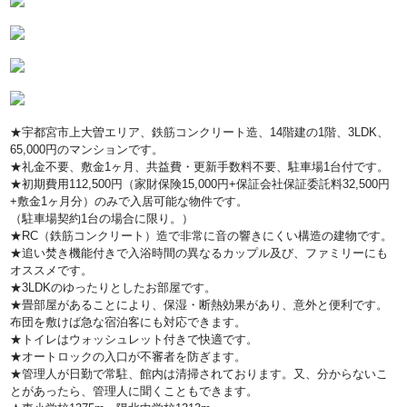
★宇都宮市上大曽エリア、鉄筋コンクリート造、14階建の1階、3LDK、
65,000円のマンションです。
★礼金不要、敷金1ヶ月、共益費・更新手数料不要、駐車場1台付です。
★初期費用112,500円（家財保険15,000円+保証会社保証委託料32,500円
+敷金1ヶ月分）のみで入居可能な物件です。
（駐車場契約1台の場合に限り。）
★RC（鉄筋コンクリート）造で非常に音の響きにくい構造の建物です。
★追い焚き機能付きで入浴時間の異なるカップル及び、ファミリーにも
オススメです。
★3LDKのゆったりとしたお部屋です。
★畳部屋があることにより、保湿・断熱効果があり、意外と便利です。
布団を敷けば急な宿泊客にも対応できます。
★トイレはウォッシュレット付きで快適です。
★オートロックの入口が不審者を防ぎます。
★管理人が日勤で常駐、館内は清掃されております。又、分からないこ
とがあったら、管理人に聞くこともできます。