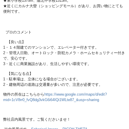
★東小学校1375m、陽北中学校1313m。
★近くにカルナ大曽（ショッピングモール）があり、お買い物にとても
便利です。
プロのコメント
【良い点】
1・１４階建てのマンションで、エレベーター付きです。
2・管理人日勤、オートロック・防犯カメラ・ホームセキュリティー付き
で、安心です。
3・近くに商業施設があり、生活しやすい環境です。
【気になる点】
1・駐車場は、立体になる場合がございます。
2・建物周辺の道路は交通量が多いので、注意が必要です。
物件の所在はこちらから
https://www.google.com/maps/d/edit?
mid=1cV8rr0_fvQ8dg3vkG6i64IQi1WLte87_&usp=sharing
弊社店内風景です。ご覧くださいませ！