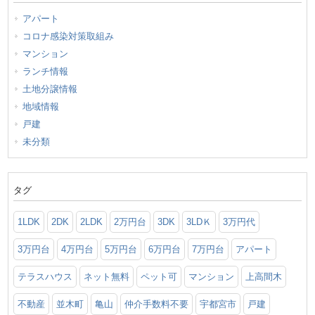
アパート
コロナ感染対策取組み
マンション
ランチ情報
土地分譲情報
地域情報
戸建
未分類
タグ
1LDK
2DK
2LDK
2万円台
3DK
3LDＫ
3万円代
3万円台
4万円台
5万円台
6万円台
7万円台
アパート
テラスハウス
ネット無料
ペット可
マンション
上高間木
不動産
並木町
亀山
仲介手数料不要
宇都宮市
戸建