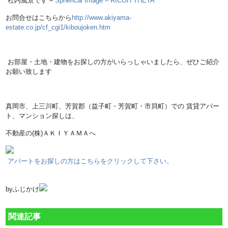
社内風景です –
Spherical Image – RICOH THETA
お問合せはこちらから
http://www.akiyama-
estate.co.jp/cf_cgi1/kiboujoken.htm
お部屋・土地・建物をお探しの方がいらっしゃいましたら、ぜひご紹介
お願い致します
真岡市、上三川町、芳賀郡（益子町・芳賀町・市貝町）での 賃貸アパー
ト、マンション探しは、
不動産の(株)ＡＫＩＹＡＭＡへ
アパートをお探しの方はこちらをクリックして下さい。
byふじかけ
関連記事