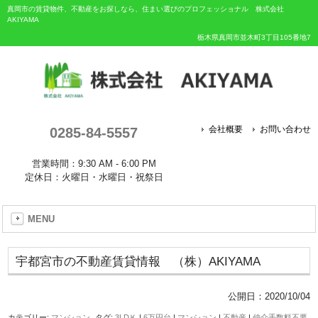
真岡市の賃貸物件、不動産をお探しなら、住まい選びのプロフェッショナル 株式会社
AKIYAMA
栃木県真岡市並木町3丁目105番地7
0285-84-5557
会社概要
お問い合わせ
営業時間：9:30 AM - 6:00 PM
定休日：火曜日・水曜日・祝祭日
MENU
宇都宮市の不動産賃貸情報 （株）AKIYAMA
公開日：
2020/10/04
カテゴリー:
マンション
タグ:
3LDＫ
|
6万円台
|
マンション
|
不動産
|
仲介手数料不要