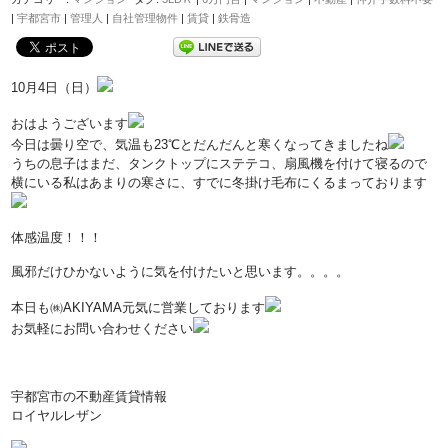
|
宇都宮市
|
管理人
|
自社管理物件
|
賃貸
|
鉄骨造
10月4日（日）
おはようございます
今日は曇り空で、気温も23℃とだんだんと寒くなってきましたね
うちの息子はまだ、タンクトップにステテコ、扇風機を付けて寝るので
横にいる私はあまりの寒さに、すでに冬掛け毛布にくるまっております
体感温度！！！
風邪だけひかないように気を付けたいと思います。。。。
本日も㈱AKIYAMA元気に営業しております
お気軽にお問い合わせください
宇都宮市の不動産賃貸情報
ロイヤルレザン