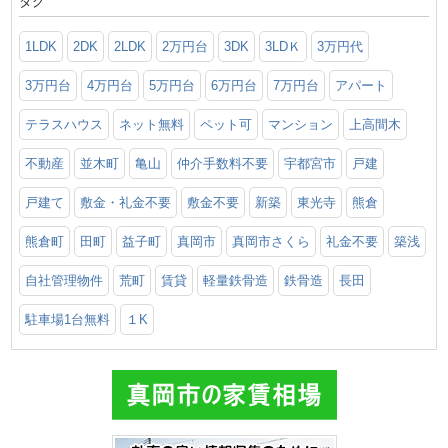
タグ
1LDK
2DK
2LDK
2万円台
3DK
3LDＫ
3万円代
3万円台
4万円台
5万円台
6万円台
7万円台
アパート
テラスハウス
ネット無料
ペット可
マンション
上高間木
不動産
並木町
亀山
仲介手数料不要
宇都宮市
戸建
戸建て
敷金・礼金不要
敷金不要
新築
東光寺
熊倉
熊倉町
田町
益子町
真岡市
真岡市さくら
礼金不要
築浅
自社管理物件
荒町
賃貸
軽量鉄骨造
鉄骨造
長田
駐車場1台無料
１K