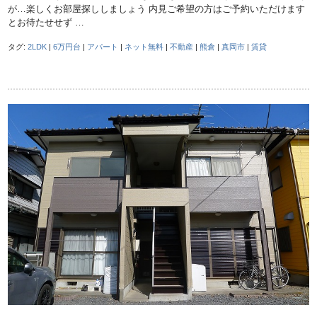
が…楽しくお部屋探ししましょう 内見ご希望の方はご予約いただけます
とお待たせせず …
タグ:
2LDK
|
6万円台
|
アパート
|
ネット無料
|
不動産
|
熊倉
|
真岡市
|
賃貸