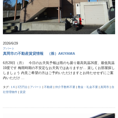
2026/6/29
アパート
真岡市の不動産賃貸情報 （株）AKIYAMA
6月29日（月） 今日のお天気予報は雨のち曇り最高気温26度、最低気温
19度です 梅雨時期の不安定なお天気ではありますが… 楽しくお部屋探し
しましょう 内見ご希望の方はご予約いただけますとお待たせせずにご案
内いただけ …
タグ:
１K
|
3万円台
|
アパート
|
不動産
|
仲介手数料不要
|
敷金・礼金不要
|
真岡市
|
自
社管理物件
|
賃貸