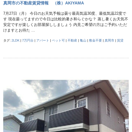
真岡市の不動産賃貸情報 （株）AKIYAMA
7月27日（月） 今日のお天気予報は曇り最高気温30度、最低気温22度で
す 現在曇ってますので今日は比較的暑さ和らぐかな？ 蒸し暑くお天気不
安定ですが楽しくお部屋探ししましょう 内見ご希望の方はご予約いただ
けますとお待た …
タグ:
2LDK
|
7万円台
|
アパート
|
ペット可
|
不動産
|
亀山
|
敷金不要
|
真岡市
|
賃貸