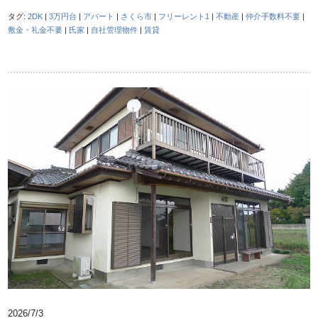
タグ:
2DK
|
3万円台
|
アパート
|
さくら市
|
フリーレント1
|
不動産
|
仲介手数料不要
|
敷金・礼金不要
|
氏家
|
自社管理物件
|
賃貸
2026/7/3