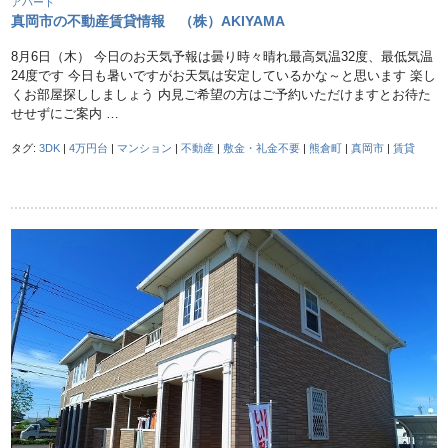
アパート
真岡市の不動産賃貸情報 （株）AKIYAMA
8月6日（木） 今日のお天気予報は曇り時々晴れ最高気温32度、最低気温
24度です 今日も暑いですがお天気は安定しているかな～と思います 楽し
くお部屋探ししましょう 内見ご希望の方はご予約いただけますとお待た
せせずにご案内 …
タグ:
3DK
|
4万円台
|
マンション
|
不動産
|
敷金・礼金不要
|
熊倉町
|
真岡市
|
賃貸