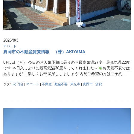
2026/8/3
アパート
真岡市の不動産賃貸情報 （株）AKIYAMA
8月3日（月） 今日のお天気予報は曇りのち最高気温27度、最低気温22度
です 本日久しぶりに最高気温30度きってくれました～
お天気不安では
ありますが… 楽しくお部屋探ししましょう 内見ご希望の方はご予約 …
タグ:
5万円台
|
アパート
|
不動産
|
敷金不要
|
東光寺
|
真岡市
|
賃貸