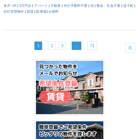
タグ:
1R
|
3万円台
|
アパート
|
不動産
|
仲介手数料不要
|
塙
|
敷金・礼金不要
|
益子町
|
自社管理物件
|
賃貸
|
駐車場1台無料
1
2
3
…
71
次