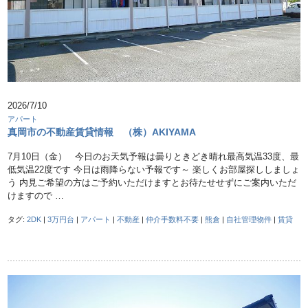
2026/7/10
アパート
真岡市の不動産賃貸情報 （株）AKIYAMA
7月10日（金） 今日のお天気予報は曇りときどき晴れ最高気温33度、最
低気温22度です 今日は雨降らない予報です～ 楽しくお部屋探ししましょ
う 内見ご希望の方はご予約いただけますとお待たせせずにご案内いただ
けますので …
タグ:
2DK
|
3万円台
|
アパート
|
不動産
|
仲介手数料不要
|
熊倉
|
自社管理物件
|
賃貸