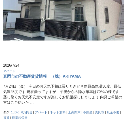
2026/7/24
アパート
真岡市の不動産賃貸情報 （株）AKIYAMA
7月24日（金） 今日のお天気予報は曇りときどき雨最高気温30度、最低
気温25度です 現在曇ってますが…午後からの降水確率は70％の様です
蒸し暑くお天気不安定ですが楽しくお部屋探ししましょう 内見ご希望の
方はご予約いた …
タグ:
1LDK
|
6万円台
|
アパート
|
ネット無料
|
上高間木
|
不動産
|
真岡市
|
礼金不要
|
賃貸
|
軽量鉄骨造