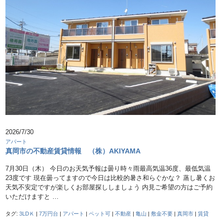
2026/7/30
アパート
真岡市の不動産賃貸情報 （株）AKIYAMA
7月30日（木） 今日のお天気予報は曇り時々雨最高気温36度、最低気温
23度です 現在曇ってますので今日は比較的暑さ和らぐかな？ 蒸し暑くお
天気不安定ですが楽しくお部屋探ししましょう 内見ご希望の方はご予約
いただけますと …
タグ:
3LDＫ
|
7万円台
|
アパート
|
ペット可
|
不動産
|
亀山
|
敷金不要
|
真岡市
|
賃貸