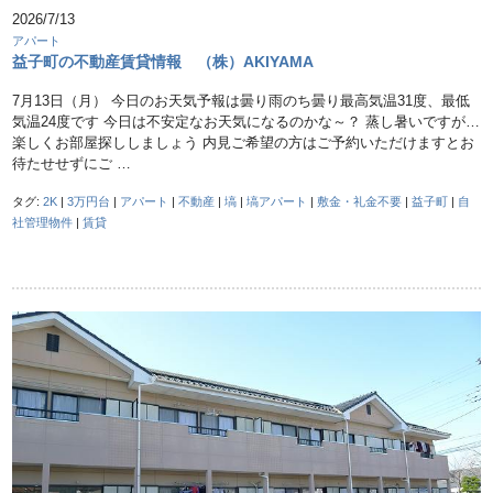
2026/7/13
アパート
益子町の不動産賃貸情報 （株）AKIYAMA
7月13日（月） 今日のお天気予報は曇り雨のち曇り最高気温31度、最低
気温24度です 今日は不安定なお天気になるのかな～？ 蒸し暑いですが…
楽しくお部屋探ししましょう 内見ご希望の方はご予約いただけますとお
待たせせずにご …
タグ:
2K
|
3万円台
|
アパート
|
不動産
|
塙
|
塙アパート
|
敷金・礼金不要
|
益子町
|
自
社管理物件
|
賃貸