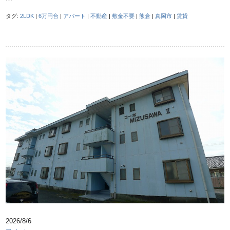
タグ:
2LDK
|
6万円台
|
アパート
|
不動産
|
敷金不要
|
熊倉
|
真岡市
|
賃貸
2026/8/6