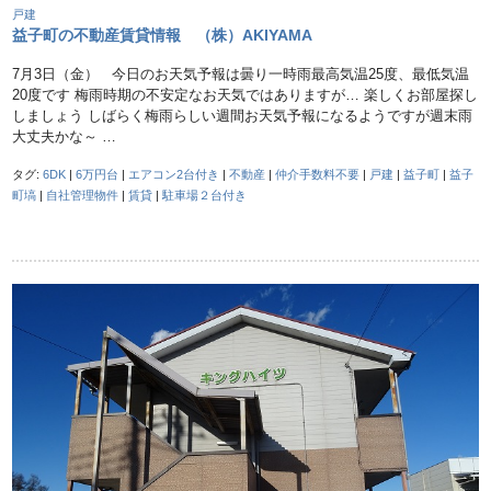
戸建
益子町の不動産賃貸情報 （株）AKIYAMA
7月3日（金） 今日のお天気予報は曇り一時雨最高気温25度、最低気温
20度です 梅雨時期の不安定なお天気ではありますが… 楽しくお部屋探し
しましょう しばらく梅雨らしい週間お天気予報になるようですが週末雨
大丈夫かな～ …
タグ:
6DK
|
6万円台
|
エアコン2台付き
|
不動産
|
仲介手数料不要
|
戸建
|
益子町
|
益子
町塙
|
自社管理物件
|
賃貸
|
駐車場２台付き