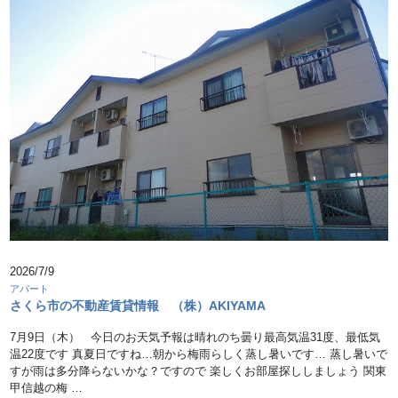
2026/7/9
アパート
さくら市の不動産賃貸情報 （株）AKIYAMA
7月9日（木） 今日のお天気予報は晴れのち曇り最高気温31度、最低気
温22度です 真夏日ですね…朝から梅雨らしく蒸し暑いです… 蒸し暑いで
すが雨は多分降らないかな？ですので 楽しくお部屋探ししましょう 関東
甲信越の梅 …