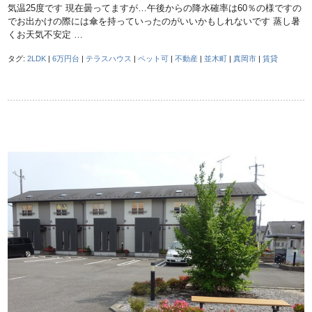
気温25度です 現在曇ってますが…午後からの降水確率は60％の様ですの
でお出かけの際には傘を持っていったのがいいかもしれないです 蒸し暑
くお天気不安定 …
タグ:
2LDK
|
6万円台
|
テラスハウス
|
ペット可
|
不動産
|
並木町
|
真岡市
|
賃貸