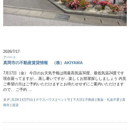
2026/7/17
アパート
真岡市の不動産賃貸情報 （株）AKIYAMA
7月17日（金） 今日のお天気予報は雨最高気温30度、最低気温24度です
現在曇ってますが… 蒸し暑いですが…楽しくお部屋探ししましょう 内見
ご希望の方はご予約いただけますとお待たせせずにご案内いただけます
ので、 ご予約 …
タグ:
2LDK
|
6万円台
|
テラスハウス
|
ペット可
|
下大沼
|
不動産
|
敷金・礼金不要
|
真
岡市
|
賃貸