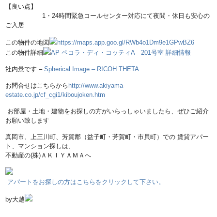
【良い点】
1・24時間緊急コールセンター対応にて夜間・休日も安心の
ご入居
この物件の地図
https://maps.app.goo.gl/RWb4o1Dm9e1GPwBZ6
この物件詳細
AP ペコラ・ディ・コッティA 201号室 詳細情報
社内景です –
Spherical Image – RICOH THETA
お問合せはこちらから
http://www.akiyama-
estate.co.jp/cf_cgi1/kiboujoken.htm
お部屋・土地・建物をお探しの方がいらっしゃいましたら、ぜひご紹介
お願い致します
真岡市、上三川町、芳賀郡（益子町・芳賀町・市貝町）での 賃貸アパー
ト、マンション探しは、
不動産の(株)ＡＫＩＹＡＭＡへ
アパートをお探しの方はこちらをクリックして下さい。
by大越