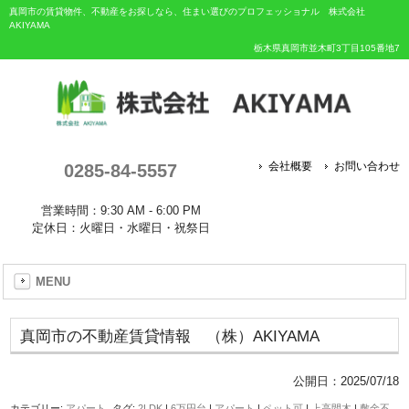
真岡市の賃貸物件、不動産をお探しなら、住まい選びのプロフェッショナル 株式会社
AKIYAMA
栃木県真岡市並木町3丁目105番地7
0285-84-5557
会社概要
お問い合わせ
営業時間：9:30 AM - 6:00 PM
定休日：火曜日・水曜日・祝祭日
MENU
真岡市の不動産賃貸情報 （株）AKIYAMA
公開日：
2025/07/18
カテゴリー:
アパート
タグ:
2LDK
|
6万円台
|
アパート
|
ペット可
|
上高間木
|
敷金不