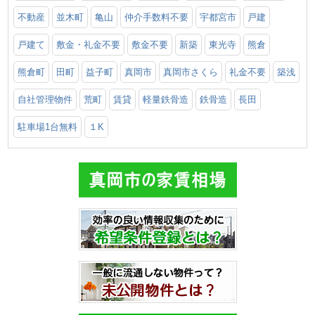
不動産
並木町
亀山
仲介手数料不要
宇都宮市
戸建
戸建て
敷金・礼金不要
敷金不要
新築
東光寺
熊倉
熊倉町
田町
益子町
真岡市
真岡市さくら
礼金不要
築浅
自社管理物件
荒町
賃貸
軽量鉄骨造
鉄骨造
長田
駐車場1台無料
１K