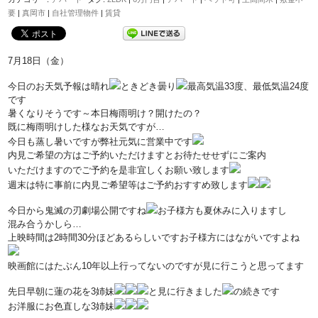
要
|
真岡市
|
自社管理物件
|
賃貸
7月18日（金）
今日のお天気予報は晴れ
ときどき曇り
最高気温33度、最低気温24度
です
暑くなりそうです～本日梅雨明け？開けたの？
既に梅雨明けした様なお天気ですが…
今日も蒸し暑いですが弊社元気に営業中です
内見ご希望の方はご予約いただけますとお待たせせずにご案内
いただけますのでご予約を是非宜しくお願い致します
週末は特に事前に内見ご希望等はご予約おすすめ致します
今日から鬼滅の刃劇場公開ですね
お子様方も夏休みに入りますし
混み合うかしら…
上映時間は2時間30分ほどあるらしいですお子様方にはながいですよね
映画館にはたぶん10年以上行ってないのですが見に行こうと思ってます
先日早朝に蓮の花を3姉妹
と見に行きました
の続きです
お洋服にお色直しな3姉妹