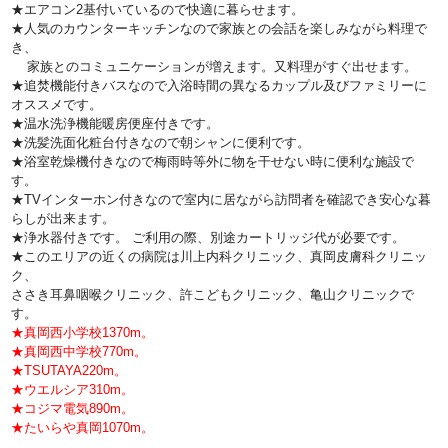
★エアコン2基付いているので快適に暮らせます。
★人気のカウンターキッチンなので家族との会話を楽しみながら料理で
き、
家族とのコミュニケーションが増えます。又料理がすぐ出せます。
★追焚機能付きバスなので入浴時間の異なるカップル及びファミリーに
オススメです。
★温水洗浄機能暖房便座付きです。
★洗髪洗面化粧台付きなので朝シャンに便利です。
★浴室乾燥機付きなので梅雨時等外に物を干せない時に便利な施設で
す。
★TVインターホン付きなので室内に居ながら訪問者を確認でき安心な暮
らしが出来ます。
★浄水器付きです。 ご利用の際、別途カートリッジ代が必要です。
★このエリアの近くの病院は川上内科クリニック、真岡皮膚科クリニッ
ク、
ささき耳鼻咽喉クリニック、許こどもクリニック、亀山クリニックで
す。
★真岡西小学校1370m。
★真岡西中学校770m。
★TSUTAYA220m。
★ウエルシア310m。
★コジマ電気890m。
★たいらや真岡1070m。