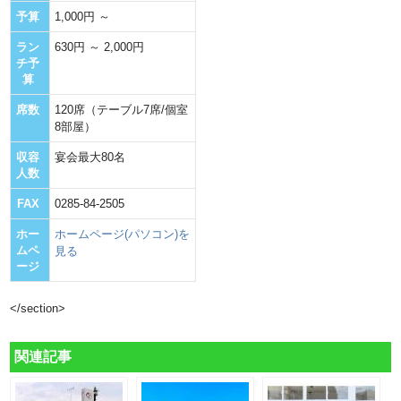
1,000円 ～
予算
630円 ～ 2,000円
ラン
チ予
算
120席（テーブル7席/個室
席数
8部屋）
宴会最大80名
収容
人数
0285-84-2505
FAX
ホームページ(パソコン)を
ホー
ムペ
見る
ージ
</section>
関連記事