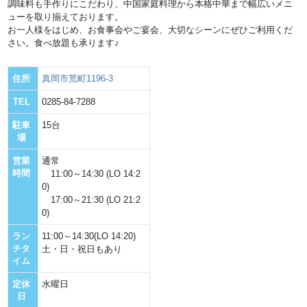
調味料も手作りにこだわり、中国家庭料理から本格中華まで幅広いメニ
ューを取り揃えております。
お一人様をはじめ、お食事会やご宴会、大切なシーンにぜひご利用くだ
さい。食べ放題も承ります♪
真岡市荒町1196-3
住所
0285-84-7288
TEL
15台
駐車
場
通常
営業
時間
11:00～14:30 (LO 14:2
0)
17:00～21:30 (LO 21:2
0)
11:00～14:30(LO 14:20)
ラン
チタ
土・日・祝日もあり
イム
水曜日
定休
日