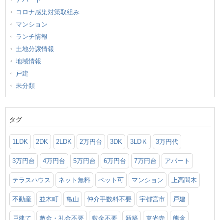
コロナ感染対策取組み
マンション
ランチ情報
土地分譲情報
地域情報
戸建
未分類
タグ
1LDK
2DK
2LDK
2万円台
3DK
3LDＫ
3万円代
3万円台
4万円台
5万円台
6万円台
7万円台
アパート
テラスハウス
ネット無料
ペット可
マンション
上高間木
不動産
並木町
亀山
仲介手数料不要
宇都宮市
戸建
戸建て
敷金・礼金不要
敷金不要
新築
東光寺
熊倉