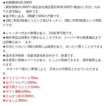
★初期費用105,000円
（家財保険15,000円+保証会社保証委託料30,000円+敷金1ヶ月分）のみ
で入居可能な 物件です。
★益子町にある、2階建て6DKの戸建です。
★1階に和室2部屋とリビング及びキッチン、2階に洋間3部屋という間取
りです。
★シャッター付きの車庫があり、2台駐車可能です。
★物件周辺は緑豊かで静かなところですが、スーパー等の商業施設まで
は距離があり ます。
★日当たりのいい1階の南側には縁側があり、ゆったり寛ぐことができま
す。
★温水洗浄便座・洗髪洗面化粧台付きで、快適です。
★全居室に収納スペースがあり、たっぷり収納できます。屋外物置もあ
ります。
※オーナー様のご希望により、日本人の方限定とさせていただきま
す。
★ファミリーマート750m。
★セブンイレブン1000m。
★益子西クリニック1100m。
★ヤマト運輸1400m。
★とんかつ吉川1600m。
★かましん3000m。