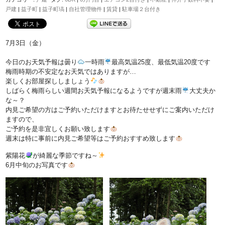
戸建
|
益子町
|
益子町塙
|
自社管理物件
|
賃貸
|
駐車場２台付き
7月3日（金）
今日のお天気予報は曇り
一時雨
最高気温25度、最低気温20度です
梅雨時期の不安定なお天気ではありますが…
楽しくお部屋探ししましょう
しばらく梅雨らしい週間お天気予報になるようですが週末雨
大丈夫か
な～？
内見ご希望の方はご予約いただけますとお待たせせずにご案内いただけ
ますので、
ご予約を是非宜しくお願い致します
週末は特に事前に内見ご希望等はご予約おすすめ致します
紫陽花
が綺麗な季節ですね～
6月中旬のお写真です