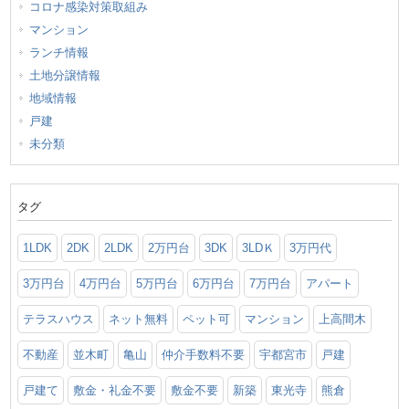
コロナ感染対策取組み
マンション
ランチ情報
土地分譲情報
地域情報
戸建
未分類
タグ
1LDK
2DK
2LDK
2万円台
3DK
3LDＫ
3万円代
3万円台
4万円台
5万円台
6万円台
7万円台
アパート
テラスハウス
ネット無料
ペット可
マンション
上高間木
不動産
並木町
亀山
仲介手数料不要
宇都宮市
戸建
戸建て
敷金・礼金不要
敷金不要
新築
東光寺
熊倉