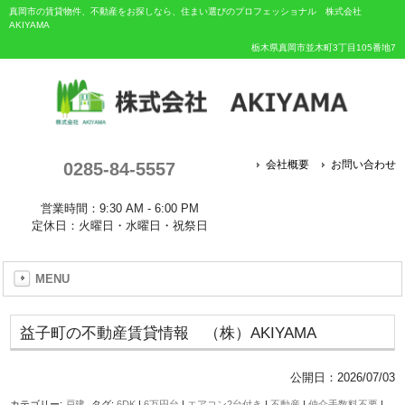
真岡市の賃貸物件、不動産をお探しなら、住まい選びのプロフェッショナル 株式会社
AKIYAMA
栃木県真岡市並木町3丁目105番地7
0285-84-5557
会社概要
お問い合わせ
営業時間：9:30 AM - 6:00 PM
定休日：火曜日・水曜日・祝祭日
MENU
益子町の不動産賃貸情報 （株）AKIYAMA
公開日：
2026/07/03
カテゴリー:
戸建
タグ:
6DK
|
6万円台
|
エアコン2台付き
|
不動産
|
仲介手数料不要
|