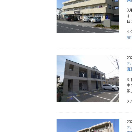
3
す
日
タ
場
20
ア
真
3
中
派
タ
20
ア