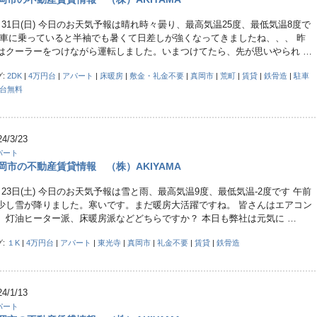
月31日(日) 今日のお天気予報は晴れ時々曇り、最高気温25度、最低気温8度で
 車に乗っていると半袖でも暑くて日差しが強くなってきましたね、、、 昨
はクーラーをつけながら運転しました。いまつけてたら、先が思いやられ …
グ:
2DK
|
4万円台
|
アパート
|
床暖房
|
敷金・礼金不要
|
真岡市
|
荒町
|
賃貸
|
鉄骨造
|
駐車
1台無料
24/3/23
パート
岡市の不動産賃貸情報 （株）AKIYAMA
月23日(土) 今日のお天気予報は雪と雨、最高気温9度、最低気温-2度です 午前
少し雪が降りました。寒いです。まだ暖房大活躍ですね。 皆さんはエアコン
、灯油ヒーター派、床暖房派などどちらですか？ 本日も弊社は元気に …
グ:
１K
|
4万円台
|
アパート
|
東光寺
|
真岡市
|
礼金不要
|
賃貸
|
鉄骨造
24/1/13
パート