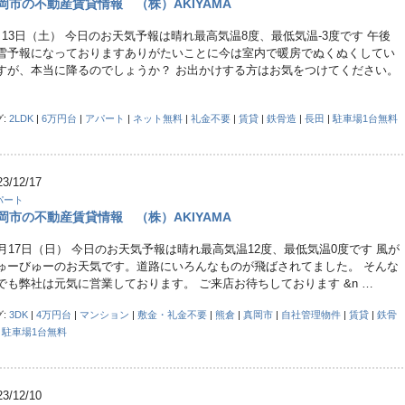
岡市の不動産賃貸情報 （株）AKIYAMA
月13日（土） 今日のお天気予報は晴れ最高気温8度、最低気温-3度です 午後
雪予報になっておりますありがたいことに今は室内で暖房でぬくぬくしてい
すが、本当に降るのでしょうか？ お出かけする方はお気をつけてください。
グ:
2LDK
|
6万円台
|
アパート
|
ネット無料
|
礼金不要
|
賃貸
|
鉄骨造
|
長田
|
駐車場1台無料
23/12/17
パート
岡市の不動産賃貸情報 （株）AKIYAMA
2月17日（日） 今日のお天気予報は晴れ最高気温12度、最低気温0度です 風が
ゅーびゅーのお天気です。道路にいろんなものが飛ばされてました。 そんな
でも弊社は元気に営業しております。 ご来店お待ちしております &n …
グ:
3DK
|
4万円台
|
マンション
|
敷金・礼金不要
|
熊倉
|
真岡市
|
自社管理物件
|
賃貸
|
鉄骨
|
駐車場1台無料
23/12/10