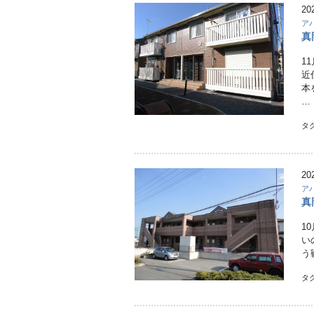
20
ア
真
1
近
本
…
タ
20
ア
真
1
い
う
タ