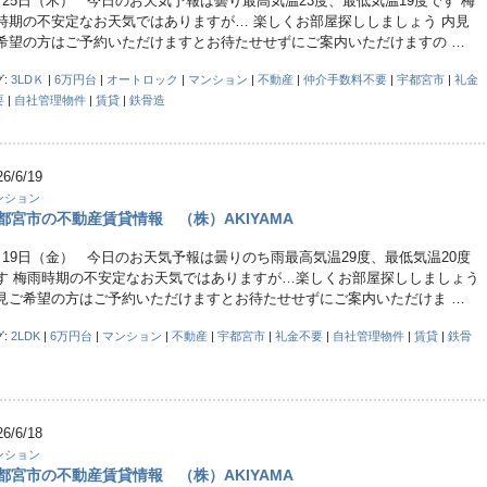
月25日（木） 今日のお天気予報は曇り最高気温23度、最低気温19度です 梅
時期の不安定なお天気ではありますが… 楽しくお部屋探ししましょう 内見
希望の方はご予約いただけますとお待たせせずにご案内いただけますの …
グ:
3LDＫ
|
6万円台
|
オートロック
|
マンション
|
不動産
|
仲介手数料不要
|
宇都宮市
|
礼金
要
|
自社管理物件
|
賃貸
|
鉄骨造
26/6/19
ンション
都宮市の不動産賃貸情報 （株）AKIYAMA
月19日（金） 今日のお天気予報は曇りのち雨最高気温29度、最低気温20度
す 梅雨時期の不安定なお天気ではありますが…楽しくお部屋探ししましょう
見ご希望の方はご予約いただけますとお待たせせずにご案内いただけま …
グ:
2LDK
|
6万円台
|
マンション
|
不動産
|
宇都宮市
|
礼金不要
|
自社管理物件
|
賃貸
|
鉄骨
26/6/18
ンション
都宮市の不動産賃貸情報 （株）AKIYAMA