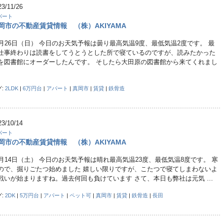
23/11/26
パート
岡市の不動産賃貸情報 （株）AKIYAMA
1月26日（日） 今日のお天気予報は曇り最高気温9度、最低気温2度です。 最
仕事終わりは読書をしてうとうとした所で寝ているのですが、読みたかった
を図書館にオーダーしたんです。 そしたら大田原の図書館から来てくれまし
グ:
2LDK
|
6万円台
|
アパート
|
真岡市
|
賃貸
|
鉄骨造
23/10/14
パート
岡市の不動産賃貸情報 （株）AKIYAMA
0月14日（土） 今日のお天気予報は晴れ最高気温23度、最低気温8度です。 寒
ので、掘りごたつ始めました 嬉しい限りですが、こたつで寝てしまわないよ
戦いが始まりますね。過去何回も負けています さて、本日も弊社は元気 …
グ:
2DK
|
5万円台
|
アパート
|
ペット可
|
真岡市
|
賃貸
|
鉄骨造
|
長田