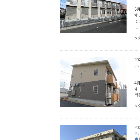
5
す
で
…
タ
20
ア
4
す
日
タ
20
ア
真