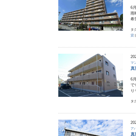
6
雨
希
タ
貸
20
マ
真
6
で
り
タ
20
ア
真