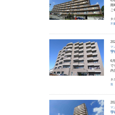
6
雨
ご
タ
不
20
マ
宇
6
で
内
タ
造
20
マ
宇