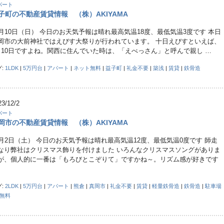
パート
子町の不動産賃貸情報 （株）AKIYAMA
2月10日（日） 今日のお天気予報は晴れ最高気温18度、最低気温3度です 本日
岡市の大前神社ではえびす大祭りが行われています。 十日えびすといえば、
月10日ですよね。関西に住んでいた時は、「えべっさん」と呼んで親し …
グ:
1LDK
|
5万円台
|
アパート
|
ネット無料
|
益子町
|
礼金不要
|
築浅
|
賃貸
|
鉄骨造
23/12/2
パート
岡市の不動産賃貸情報 （株）AKIYAMA
2月2日（土） 今日のお天気予報は晴れ最高気温12度、最低気温0度です 師走
なり弊社はクリスマス飾りを付けました いろんなクリスマスソングがありま
が、個人的に一番は「もろびとこぞりて」ですかね～。リズム感が好きです
グ:
2LDK
|
5万円台
|
アパート
|
熊倉
|
真岡市
|
礼金不要
|
賃貸
|
軽量鉄骨造
|
鉄骨造
|
駐車場
台無料