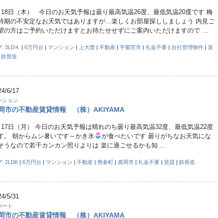
月18日（木） 今日のお天気予報は曇り最高気温26度、最低気温20度です 梅
時期の不安定なお天気ではありますが…楽しくお部屋探ししましょう 内見ご
望の方はご予約いただけますとお待たせせずにご案内いただけますので …
グ:
3LDＫ
|
6万円台
|
マンション
|
上大曽
|
不動産
|
宇都宮市
|
礼金不要
|
自社管理物件
|
賃
|
鉄骨造
24/6/17
ンション
岡市の不動産賃貸情報 （株）AKIYAMA
月17日（月） 今日のお天気予報は晴れのち曇り最高気温32度、最低気温22度
す。 朝からムシ暑いです～かき氷
が食べたいです 曇りがちなお天気にな
そうなので若干カンカン照りよりは 楽に過ごせるかも知 …
グ:
2LDK
|
6万円台
|
マンション
|
不動産
|
熊倉町
|
真岡市
|
礼金不要
|
賃貸
|
鉄骨造
24/5/31
パート
岡市の不動産賃貸情報 （株）AKIYAMA