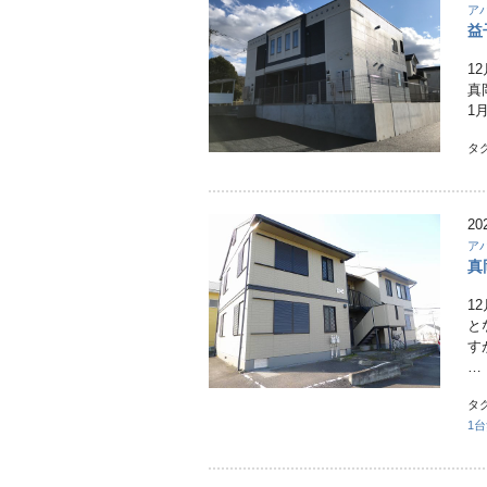
ア
益
1
真
1
タ
20
ア
真
1
と
す
…
タ
1