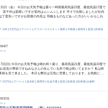
月31日（金） 今日のお天気予報は曇り一時雨最高気温23度、最低気温17度で
。 若干外は肌寒いですが室内はムシムシします 半そで出勤しましたが社内
は丁度良いですがお部屋の内見は 羽織るものなどあった方がいいかもしれ
グ:
1DK
|
5万円台
|
アパート
|
テラスハウス
|
ネット無料
|
不動産
|
真岡市
|
賃貸
|
鉄骨造
24/4/7
パート
月7日(日) 今日のお天気予報は晴れ時々曇り、最高気温21度、最低気温10度で
 お花見の季節ですねみなさんの住んでいる所で桜は咲いてますか？ 私は昨
夜桜を見て来ました。 本日も弊社は元気に営業しております。お気軽に …
グ:
5万円台
|
アパート
|
並木町
|
真岡市
|
礼金不要
|
賃貸
|
鉄骨造
|
駐車場1台無料
24/3/31
パート
岡市の不動産賃貸情報 （株）AKIYAMA