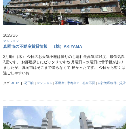
2025/3/6
マンション
真岡市の不動産賃貸情報 （株）AKIYAMA
2月6日（木） 今日のお天気予報は曇りのち晴れ最高気温14度、最低気温
3度です。 お部屋探しにピッタリですね 月曜日～水曜日は雪予報があり
ましたが、真岡市はそこまで降らなくて 良かったです。 今日から暫くは
過ごしやすいお …
タグ:
3LDＫ
|
6万円台
|
マンション
|
不動産
|
宇都宮市
|
礼金不要
|
自社管理物件
|
賃貸