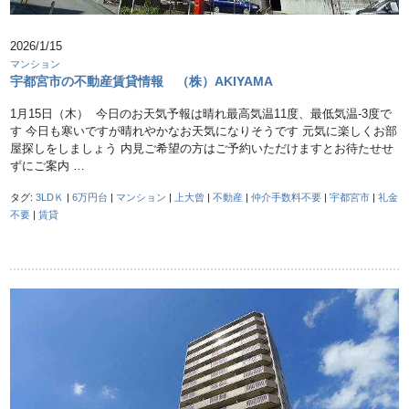
2026/1/15
マンション
宇都宮市の不動産賃貸情報 （株）AKIYAMA
1月15日（木） 今日のお天気予報は晴れ最高気温11度、最低気温-3度で
す 今日も寒いですが晴れやかなお天気になりそうです 元気に楽しくお部
屋探しをしましょう 内見ご希望の方はご予約いただけますとお待たせせ
ずにご案内 …
タグ:
3LDＫ
|
6万円台
|
マンション
|
上大曾
|
不動産
|
仲介手数料不要
|
宇都宮市
|
礼金
不要
|
賃貸