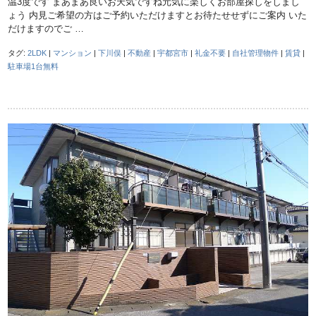
温3度です まあまあ良いお天気ですね元気に楽しくお部屋探しをしまし
ょう 内見ご希望の方はご予約いただけますとお待たせせずにご案内 いた
だけますのでご …
タグ:
2LDK
|
マンション
|
下川俣
|
不動産
|
宇都宮市
|
礼金不要
|
自社管理物件
|
賃貸
|
駐車場1台無料