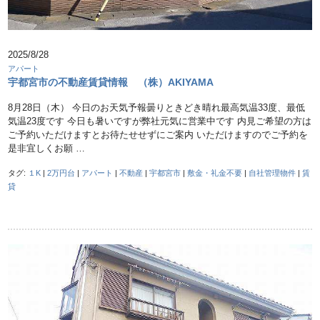
2025/8/28
アパート
宇都宮市の不動産賃貸情報 （株）AKIYAMA
8月28日（木） 今日のお天気予報曇りときどき晴れ最高気温33度、最低
気温23度です 今日も暑いですが弊社元気に営業中です 内見ご希望の方は
ご予約いただけますとお待たせせずにご案内 いただけますのでご予約を
是非宜しくお願 …
タグ:
１K
|
2万円台
|
アパート
|
不動産
|
宇都宮市
|
敷金・礼金不要
|
自社管理物件
|
賃
貸