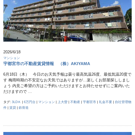
2026/6/18
マンション
宇都宮市の不動産賃貸情報 （株）AKIYAMA
6月18日（木） 今日のお天気予報は曇り最高気温26度、最低気温20度で
す 梅雨時期の不安定なお天気ではありますが…楽しくお部屋探ししまし
ょう 内見ご希望の方はご予約いただけますとお待たせせずにご案内いた
だけますので …
タグ:
3LDＫ
|
6万円台
|
マンション
|
上大曽
|
不動産
|
宇都宮市
|
礼金不要
|
自社管理物
件
|
賃貸
|
鉄骨造