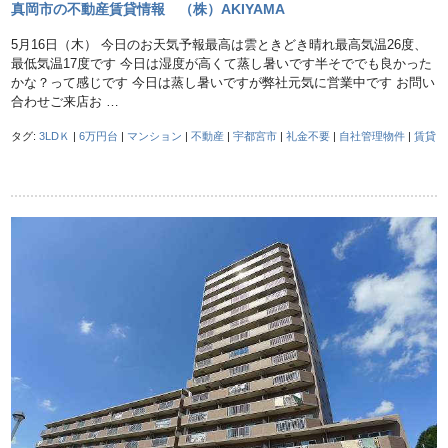
真岡市の不動産賃貸情報 （株）AKIYAMA
5月16日（木） 今日のお天気予報最高は雲ときどき晴れ最高気温26度、
最低気温17度です 今日は湿度が高くて蒸し暑いです半そででも良かった
かな？って感じです 今日は蒸し暑いですが弊社元気に営業中です お問い
合わせご来店お …
タグ:
3LDＫ
|
6万円台
|
マンション
|
不動産
|
宇都宮市
|
礼金不要
|
自社管理物件
|
賃貸