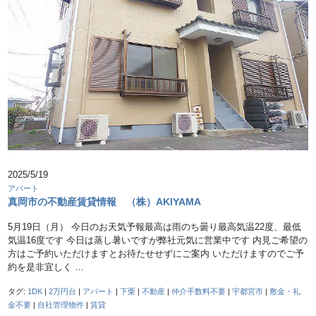
2025/5/19
アパート
真岡市の不動産賃貸情報 （株）AKIYAMA
5月19日（月） 今日のお天気予報最高は雨のち曇り最高気温22度、最低
気温16度です 今日は蒸し暑いですが弊社元気に営業中です 内見ご希望の
方はご予約いただけますとお待たせせずにご案内 いただけますのでご予
約を是非宜しく …
タグ:
1DK
|
2万円台
|
アパート
|
下栗
|
不動産
|
仲介手数料不要
|
宇都宮市
|
敷金・礼
金不要
|
自社管理物件
|
賃貸