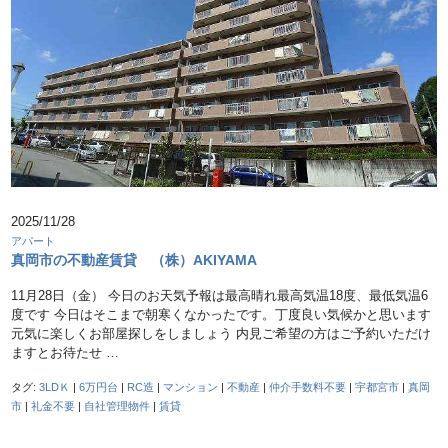
2025/11/28
アパート
真岡市の不動産賃貸 （株）AKIYAMA
11月28日（金） 今日のお天気予報は最高晴れ最高気温18度、最低気温6
度です 今日はそこまで朝寒くなかったです。丁度良い気候かと思います
元気に楽しくお部屋探しをしましょう 内見ご希望の方はご予約いただけ
ますとお待たせ …
タグ:
3LDＫ
|
6万円台
|
RC造
|
マンション
|
不動産
|
仲介手数料不要
|
宇都宮市
|
真岡
市
|
礼金不要
|
自社管理物件
|
賃貸