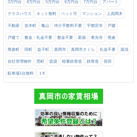
3万円台
4万円台
5万円台
6万円台
7万円台
アパート
テラスハウス
ネット無料
ペット可
マンション
上高間木
不動産
並木町
亀山
仲介手数料不要
宇都宮市
戸建
戸建て
敷金・礼金不要
敷金不要
新築
東光寺
熊倉
熊倉町
田町
益子町
真岡市
真岡市さくら
礼金不要
築浅
自社管理物件
荒町
賃貸
軽量鉄骨造
鉄骨造
長田
駐車場1台無料
１K