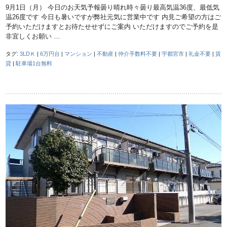
9月1日（月） 今日のお天気予報曇り晴れ時々曇り最高気温36度、最低気
温26度です 今日も暑いですが弊社元気に営業中です 内見ご希望の方はご
予約いただけますとお待たせせずにご案内 いただけますのでご予約を是
非宜しくお願い …
タグ:
3LDＫ
|
6万円台
|
マンション
|
不動産
|
仲介手数料不要
|
宇都宮市
|
礼金不要
|
賃
貸
|
駐車場1台無料