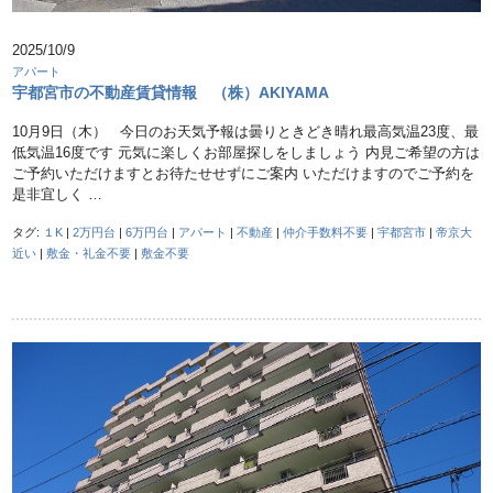
2025/10/9
アパート
宇都宮市の不動産賃貸情報 （株）AKIYAMA
10月9日（木） 今日のお天気予報は曇りときどき晴れ最高気温23度、最
低気温16度です 元気に楽しくお部屋探しをしましょう 内見ご希望の方は
ご予約いただけますとお待たせせずにご案内 いただけますのでご予約を
是非宜しく …
タグ:
１K
|
2万円台
|
6万円台
|
アパート
|
不動産
|
仲介手数料不要
|
宇都宮市
|
帝京大
近い
|
敷金・礼金不要
|
敷金不要