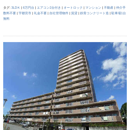
タグ:
3LDＫ
|
6万円台
|
エアコン2台付き
|
オートロック
|
マンション
|
不動産
|
仲介手
数料不要
|
宇都宮市
|
礼金不要
|
自社管理物件
|
賃貸
|
鉄骨コンクリート造
|
駐車場1台
無料