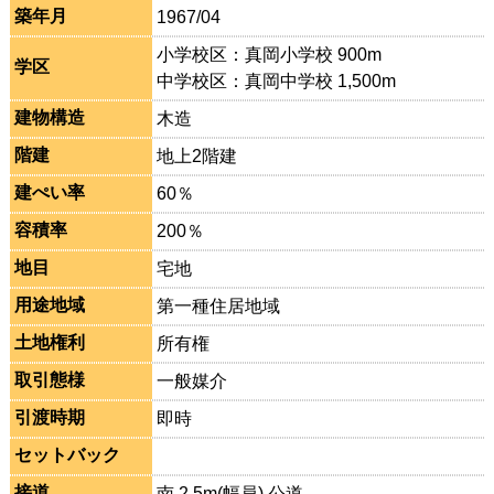
築年月
1967/04
小学校区：真岡小学校 900m
学区
中学校区：真岡中学校 1,500m
建物構造
木造
階建
地上2階建
建ぺい率
60％
容積率
200％
地目
宅地
用途地域
第一種住居地域
土地権利
所有権
取引態様
一般媒介
引渡時期
即時
セットバック
接道
南 2.5m(幅員) 公道