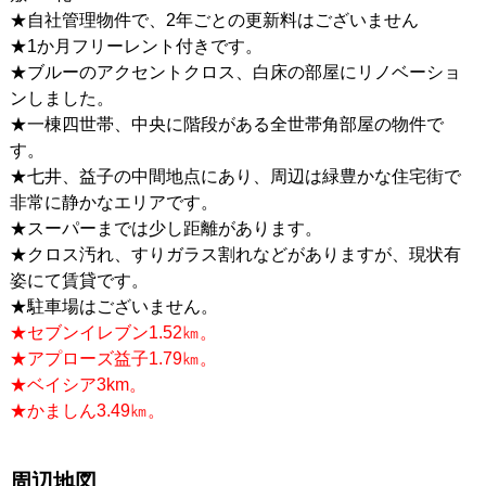
★自社管理物件で、2年ごとの更新料はございません
★1か月フリーレント付きです。
★ブルーのアクセントクロス、白床の部屋にリノベーショ
ンしました。
★一棟四世帯、中央に階段がある全世帯角部屋の物件で
す。
★七井、益子の中間地点にあり、周辺は緑豊かな住宅街で
非常に静かなエリアです。
★スーパーまでは少し距離があります。
★クロス汚れ、すりガラス割れなどがありますが、現状有
姿にて賃貸です。
★駐車場はございません。
★セブンイレブン1.52㎞。
★アプローズ益子1.79㎞。
★ベイシア3km。
★かましん3.49㎞。
周辺地図