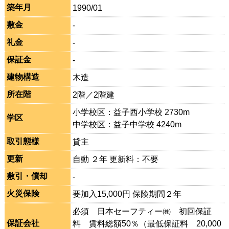
築年月
1990/01
敷金
-
礼金
-
保証金
-
建物構造
木造
所在階
2階／2階建
小学校区：益子西小学校 2730m
学区
中学校区：益子中学校 4240m
取引態様
貸主
更新
自動 ２年 更新料：不要
敷引・償却
-
火災保険
要加入15,000円 保険期間２年
必須 日本セーフティー㈱ 初回保証
保証会社
料 賃料総額50％（最低保証料 20,000