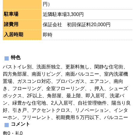
円）
駐車場
近隣駐車場3,300円
諸費用
保証会社 初回保証料20,000円
入居時期
即時
特色
バストイレ別、洗面所独立、更新料無し、閑静な住宅街、
四方角部屋、南面リビング、南面バルコニー、室内洗濯機
置場、ガスコンロ対応、プロパンガス、エアコン、南向
き、フローリング、全室フローリング、、押入、シューズ
ボックス、2F以上、角部屋、最上階、即入居可、洗濯バ
ン、緑豊かな住宅地、2人入居可、自社管理物件、陽当り良
好、引き戸、アクセントクロス、リノベーション、インタ
ーホン、フリーレント、初期費用５万円以下、バルコニー
コメント
敷0・礼0