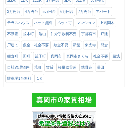
1LDK
2DK
2LDK
2万円台
3DK
3LDＫ
3万円代
3万円台
4万円台
5万円台
6万円台
7万円台
アパート
テラスハウス
ネット無料
ペット可
マンション
上高間木
不動産
並木町
亀山
仲介手数料不要
宇都宮市
戸建
戸建て
敷金・礼金不要
敷金不要
新築
東光寺
熊倉
熊倉町
田町
益子町
真岡市
真岡市さくら
礼金不要
築浅
自社管理物件
荒町
賃貸
軽量鉄骨造
鉄骨造
長田
駐車場1台無料
１K